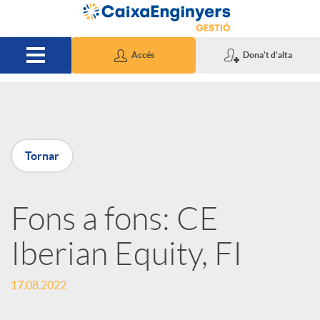
Salta al contingut principal
Accés
Dona't d'alta
P
Tornar
u
Fons a fons: CE
b
Iberian Equity, FI
l
17.08.2022
i