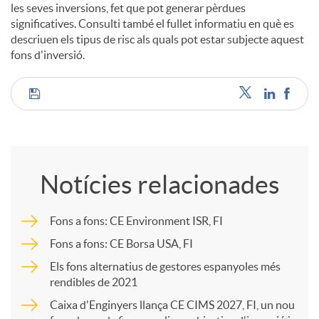
les seves inversions, fet que pot generar pèrdues
significatives. Consulti també el fullet informatiu en què es
descriuen els tipus de risc als quals pot estar subjecte aquest
fons d'inversió.
C
o
Notícies relacionades
m
Fons a fons: CE Environment ISR, FI
p
Fons a fons: CE Borsa USA, FI
Els fons alternatius de gestores espanyoles més
rendibles de 2021
a
Caixa d'Enginyers llança CE CIMS 2027, FI, un nou