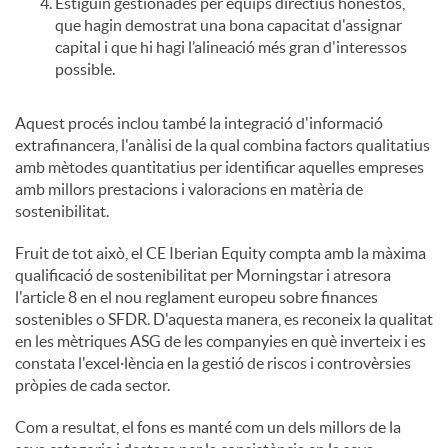
Estiguin gestionades per equips directius honestos,
que hagin demostrat una bona capacitat d'assignar
u
capital i que hi hagi l’alineació més gran d'interessos
possible.
t
Aquest procés inclou també la integració d'informació
extrafinancera, l'anàlisi de la qual combina factors qualitatius
amb mètodes quantitatius per identificar aquelles empreses
s
amb millors prestacions i valoracions en matèria de
sostenibilitat.
Fruit de tot això, el CE Iberian Equity compta amb la màxima
qualificació de sostenibilitat per Morningstar i atresora
l'article 8 en el nou reglament europeu sobre finances
sostenibles o SFDR. D'aquesta manera, es reconeix la qualitat
en les mètriques ASG de les companyies en què inverteix i es
constata l'excel·lència en la gestió de riscos i controvèrsies
pròpies de cada sector.
Com a resultat, el fons es manté com un dels millors de la