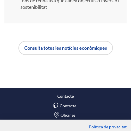
fons de renda fixa que alinea objectius d'inversió i
r
sostenibilitat
t
i
Consulta totes les notícies econòmiques
A
B
r
p
o
a
l
t
Contacte
X
Contacte
i
ó
Oficines
a
c
n
Política de privacitat
Troba'ns a