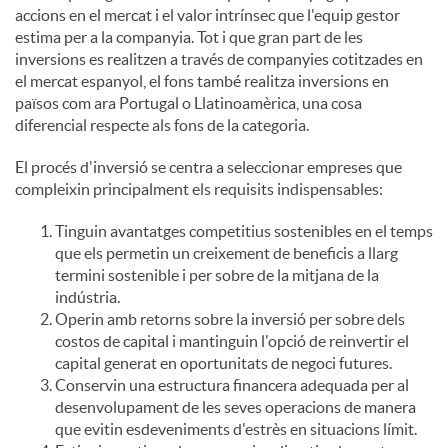
accions en el mercat i el valor intrínsec que l'equip gestor
estima per a la companyia. Tot i que gran part de les
c
inversions es realitzen a través de companyies cotitzades en
el mercat espanyol, el fons també realitza inversions en
països com ara Portugal o Llatinoamèrica, una cosa
o
diferencial respecte als fons de la categoria.
El procés d'inversió se centra a seleccionar empreses que
n
compleixin principalment els requisits indispensables:
Tinguin avantatges competitius sostenibles en el temps
t
que els permetin un creixement de beneficis a llarg
termini sostenible i per sobre de la mitjana de la
indústria.
i
Operin amb retorns sobre la inversió per sobre dels
costos de capital i mantinguin l'opció de reinvertir el
n
capital generat en oportunitats de negoci futures.
Conservin una estructura financera adequada per al
desenvolupament de les seves operacions de manera
g
que evitin esdeveniments d'estrès en situacions límit.