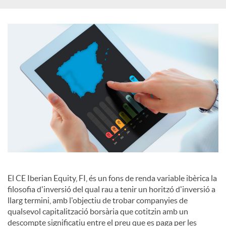
c
a
d
o
r
El CE Iberian Equity, FI, és un fons de renda variable ibèrica la
d
filosofia d'inversió del qual rau a tenir un horitzó d'inversió a
llarg termini, amb l'objectiu de trobar companyies de
qualsevol capitalització borsària que cotitzin amb un
e
descompte significatiu entre el preu que es paga per les