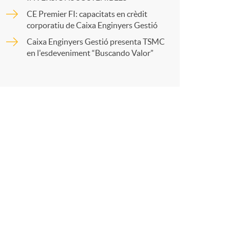
o
r
CE Premier FI: capacitats en crèdit
corporatiu de Caixa Enginyers Gestió
m
t
Caixa Enginyers Gestió presenta TSMC
en l'esdeveniment “Buscando Valor”
a
r
a
X
a