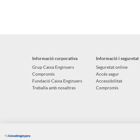
A
B
n
p
o
g
l
t
u
Informació corporativa
Informació i seguretat
i
ó
Grup Caixa Enginyers
Seguretat online
t
Compromís
Accés segur
Fundació Caixa Enginyers
Accessibilitat
c
n
Treballa amb nosaltres
Compromís
s
a
n
c
o