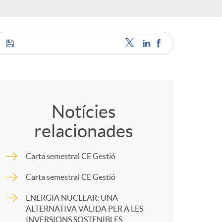
o
r
d
C
'
o
Notícies
i
relacionades
m
d
Carta semestral CE Gestió
p
Carta semestral CE Gestió
i
a
ENERGIA NUCLEAR: UNA
ALTERNATIVA VÀLIDA PER A LES
INVERSIONS SOSTENIBLES