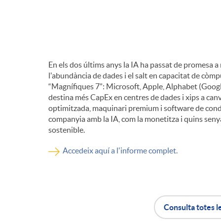
d
e
En els dos últims anys la IA ha passat de promesa a
l'abundància de dades i el salt en capacitat de còmpu
c
“Magnífiques 7”: Microsoft, Apple, Alphabet (Google
destina més CapEx en centres de dades i xips a canvi
optimitzada, maquinari premium i software de cond
o
companyia amb la IA, com la monetitza i quins senya
sostenible.
n
Accedeix aquí a l'informe complet.
t
i
Consulta totes l