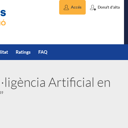
Accés
Dona't d'alta
litat
Ratings
FAQ
·ligència Artificial en
”