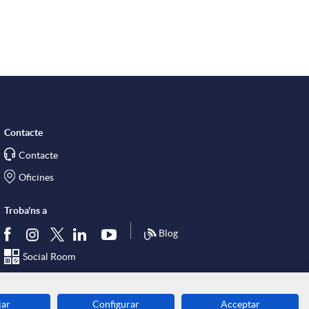
r
x
e
Contacte
s
Contacte
Oficines
S
Troba'ns a
o
Blog
Social Room
c
jar
Configurar
Acceptar