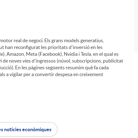
 motor real de negoci. Els grans models generatius,
i
t han reconfigurat les prioritats d'inversió en les
), Amazon, Meta (Facebook), Nvidia i Tesla, en el qual es
 de noves vies d'ingressos (núvol, subscripcions, publicitat
ucció). En les pàgines següents resumim què fa cada
ls a vigilar per a convertir despesa en creixement
es notícies econòmiques