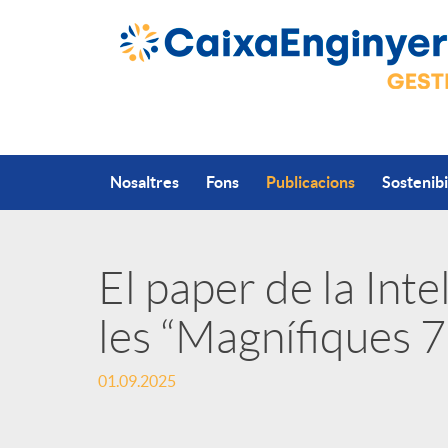
Salta al contingut principal
Nosaltres
Fons
Publicacions
Sostenibi
El paper de la Intel
P
les “Magnífiques 7
u
01.09.2025
b