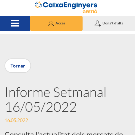
Salta al contingut principal
Accés
Dona't d'alta
P
Tornar
u
Informe Setmanal
b
16/05/2022
l
16.05.2022
i
Consulta l'actualitat dels mercats de