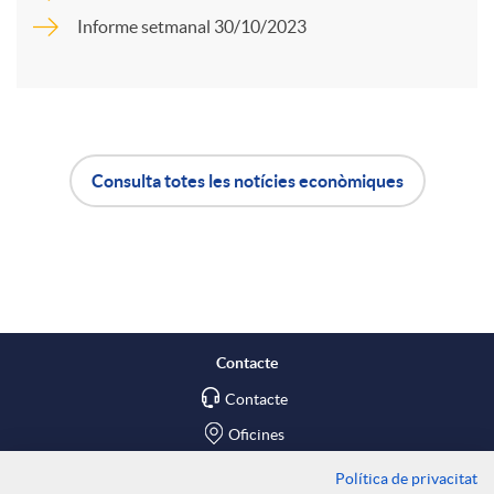
r
Informe setmanal 30/10/2023
u
t
t
i
Consulta totes les notícies econòmiques
s
A
B
r
p
o
a
l
t
X
Contacte
Contacte
i
ó
a
Oficines
Política de privacitat
Troba'ns a