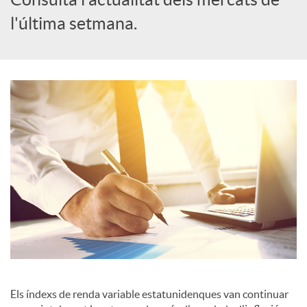
l'última setmana.
c
a
d
o
r
d
e
Els índexs de renda variable estatunidenques van continuar