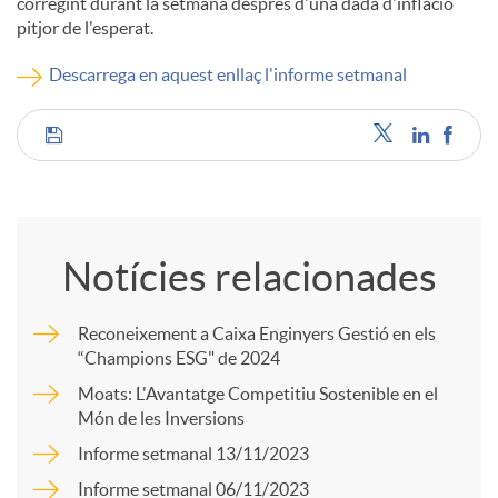
corregint durant la setmana després d'una dada d'inflació
pitjor de l'esperat.
c
Descarrega en aquest enllaç l'informe setmanal
o
C
n
o
t
Notícies relacionades
m
i
Reconeixement a Caixa Enginyers Gestió en els
“Champions ESG" de 2024
p
Moats: L'Avantatge Competitiu Sostenible en el
n
Món de les Inversions
a
Informe setmanal 13/11/2023
g
Informe setmanal 06/11/2023