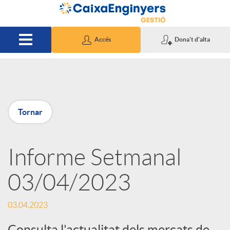
Salta al contingut principal
Accés
Dona't d'alta
P
Tornar
u
Informe Setmanal
b
03/04/2023
l
03.04.2023
i
Consulta l'actualitat dels mercats de