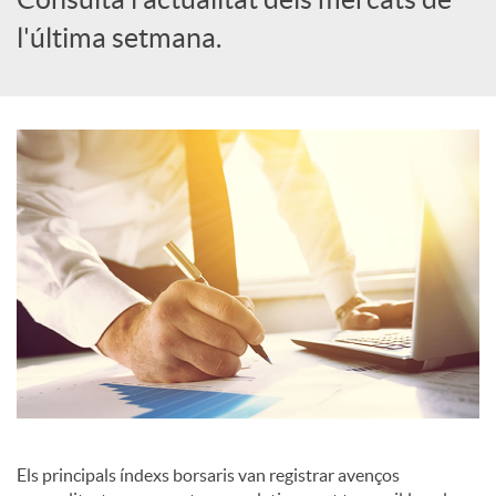
l'última setmana.
c
a
d
o
r
d
e
Els principals índexs borsaris van registrar avenços