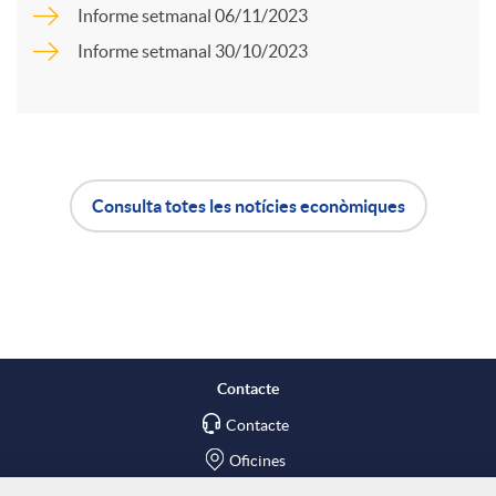
Informe setmanal 06/11/2023
r
u
Informe setmanal 30/10/2023
t
t
i
s
Consulta totes les notícies econòmiques
A
B
r
p
o
a
l
t
X
Contacte
Contacte
i
ó
a
Oficines