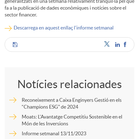
generalitzats en una setmana relativament tranquil·la pel que
fa a la publicació de dades econòmiques i notícies sobre el
c
sector financer.
Descarrega en aquest enllaç l'informe setmanal
o
C
n
o
t
Notícies relacionades
m
i
Reconeixement a Caixa Enginyers Gestió en els
“Champions ESG" de 2024
p
n
Moats: L'Avantatge Competitiu Sostenible en el
Món de les Inversions
a
g
Informe setmanal 13/11/2023