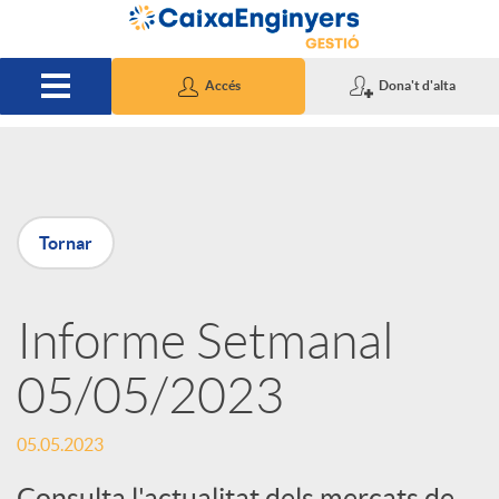
Salta al contingut principal
Accés
Dona't d'alta
P
Tornar
u
Informe Setmanal
b
05/05/2023
l
05.05.2023
i
Consulta l'actualitat dels mercats de