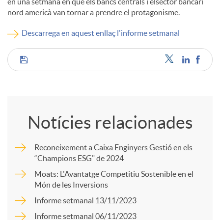
en una setmana en què els bancs centrals i elsector bancari
nord americà van tornar a prendre el protagonisme.
c
Descarrega en aquest enllaç l'informe setmanal
o
C
n
o
t
Notícies relacionades
m
i
Reconeixement a Caixa Enginyers Gestió en els
“Champions ESG" de 2024
p
Moats: L'Avantatge Competitiu Sostenible en el
n
Món de les Inversions
a
Informe setmanal 13/11/2023
g
Informe setmanal 06/11/2023