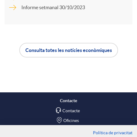
r
Informe setmanal 30/10/2023
u
t
t
i
Consulta totes les notícies econòmiques
s
A
B
r
p
o
a
l
t
X
Contacte
Contacte
i
ó
a
Oficines
Política de privacitat
Troba'ns a