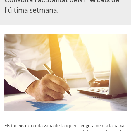
l'última setmana.
c
a
d
o
r
d
e
Els índexs de renda variable tanquen lleugerament a la baixa