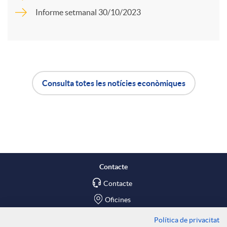
r
Informe setmanal 30/10/2023
u
t
t
i
Consulta totes les notícies econòmiques
s
A
B
r
p
o
a
l
t
X
Contacte
Contacte
i
ó
a
Oficines
Política de privacitat
Troba'ns a