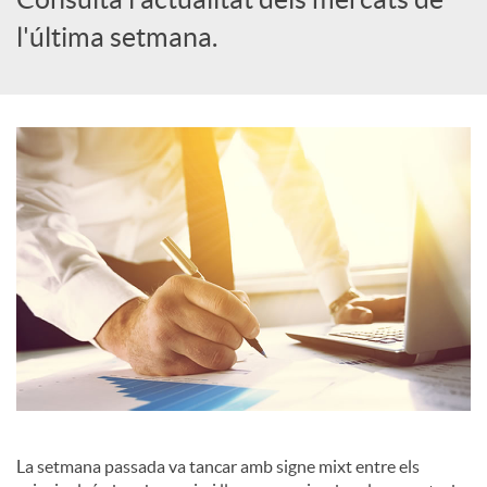
l'última setmana.
c
a
d
o
r
d
e
La setmana passada va tancar amb signe mixt entre els