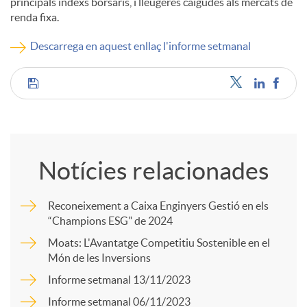
principals índexs borsaris, i lleugeres caigudes als mercats de
renda fixa.
c
Descarrega en aquest enllaç l'informe setmanal
o
C
n
o
t
Notícies relacionades
m
i
Reconeixement a Caixa Enginyers Gestió en els
“Champions ESG" de 2024
p
Moats: L'Avantatge Competitiu Sostenible en el
n
Món de les Inversions
a
Informe setmanal 13/11/2023
g
Informe setmanal 06/11/2023