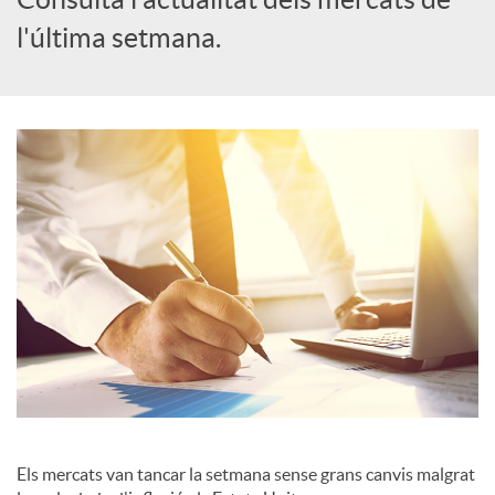
l'última setmana.
c
a
d
o
r
d
e
Els mercats van tancar la setmana sense grans canvis malgrat