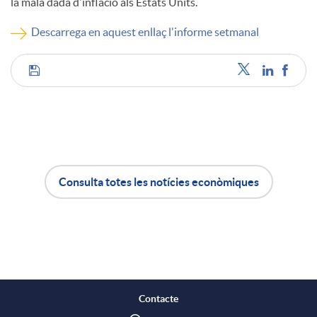
la mala dada d'inflació als Estats Units.
c
Descarrega en aquest enllaç l'informe setmanal
o
C
n
o
t
m
Consulta totes les notícies econòmiques
A
B
i
p
p
o
n
a
l
t
Contacte
g