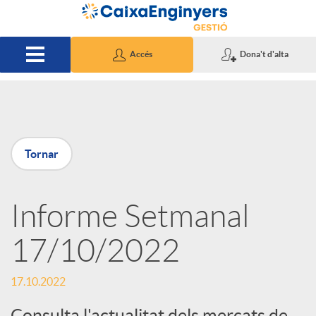
Salta al contingut principal
Accés
Dona't d'alta
P
Tornar
u
Informe Setmanal
b
17/10/2022
l
17.10.2022
i
Consulta l'actualitat dels mercats de