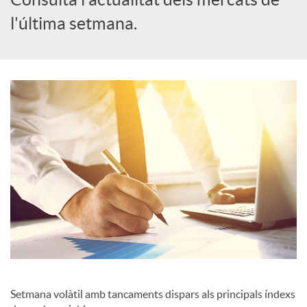
l'última setmana.
c
a
d
o
r
d
e
Setmana volàtil amb tancaments dispars als principals índexs