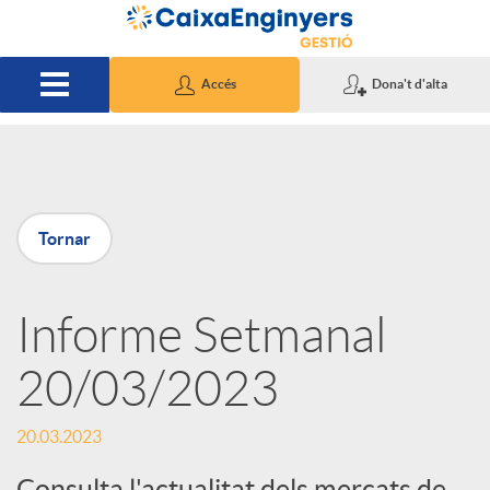
Salta al contingut principal
Accés
Dona't d'alta
P
Tornar
u
Informe Setmanal
b
20/03/2023
l
20.03.2023
i
Consulta l'actualitat dels mercats de