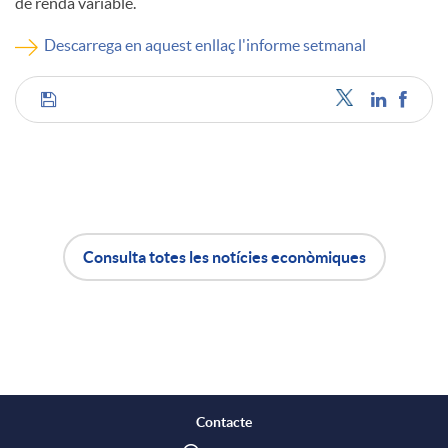
de renda variable.
c
Descarrega en aquest enllaç l'informe setmanal
o
C
n
o
t
m
Consulta totes les notícies econòmiques
A
B
i
p
p
o
n
a
l
t
Contacte
g