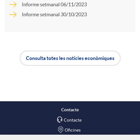
Informe setmanal 06/11/2023
r
u
Informe setmanal 30/10/2023
t
t
i
s
Consulta totes les notícies econòmiques
A
B
r
p
o
a
l
t
X
Contacte
Contacte
i
ó
a
Oficines