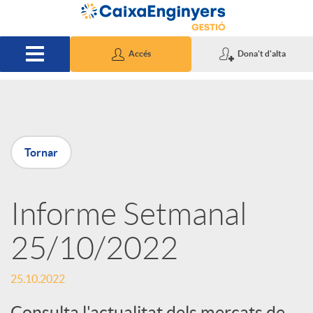
Salta al contingut principal
Accés
Dona't d'alta
P
Tornar
u
Informe Setmanal
b
25/10/2022
l
25.10.2022
i
Consulta l'actualitat dels mercats de