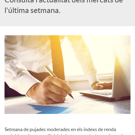
l'última setmana.
c
a
d
o
r
d
e
Setmana de pujades moderades en els índexs de renda