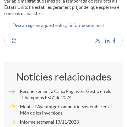
variable malgrat que l'inici de la temporada de resultats als
Estats Units ha estat lleugerament pitjor del que esperava el
c
consens d'analistes.
Descarrega en aquest enllaç l'informe setmanal
o
C
n
o
t
Notícies relacionades
m
i
Reconeixement a Caixa Enginyers Gestió en els
“Champions ESG" de 2024
p
n
Moats: L'Avantatge Competitiu Sostenible en el
Món de les Inversions
a
g
Informe setmanal 13/11/2023