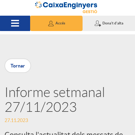
Salta al contingut principal
Accés
Dona't d'alta
P
Tornar
u
Informe setmanal
b
27/11/2023
l
27.11.2023
i
Consulta l'actualitat dels mercats de