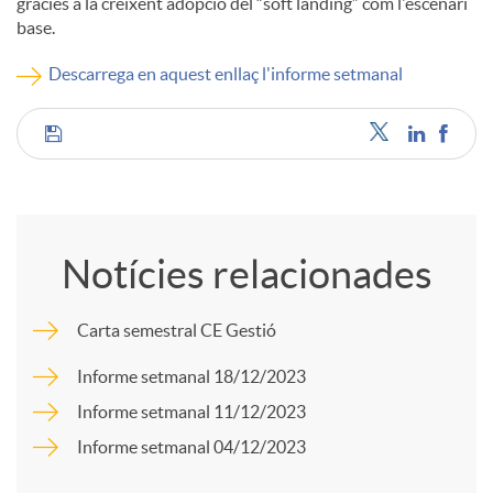
gràcies a la creixent adopció del “soft landing” com l'escenari
base.
c
Descarrega en aquest enllaç l'informe setmanal
o
C
n
o
t
Notícies relacionades
m
i
Carta semestral CE Gestió
p
Informe setmanal 18/12/2023
n
Informe setmanal 11/12/2023
a
Informe setmanal 04/12/2023
g