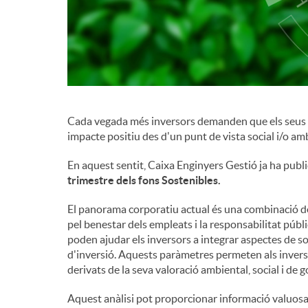
d
e
c
Cada vegada més inversors demanden que els seus es
impacte positiu des d'un punt de vista social i/o am
o
En aquest sentit, Caixa Enginyers Gestió ja ha publi
trimestre dels fons Sostenibles.
n
El panorama corporatiu actual és una combinació del
pel benestar dels empleats i la responsabilitat públ
poden ajudar els inversors a integrar aspectes de sos
t
d'inversió. Aquests paràmetres permeten als inversor
derivats de la seva valoració ambiental, social i de
i
Aquest anàlisi pot proporcionar informació valuosa so