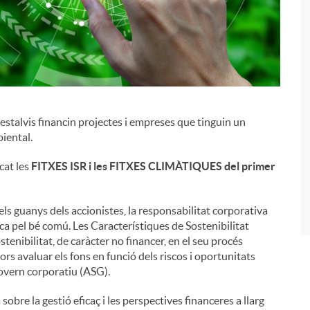
talvis financin projectes i empreses que tinguin un
i
biental.
cat les
FITXES ISR i les FITXES CLIMÀTIQUES del primer
s guanys dels accionistes, la responsabilitat corporativa
ica pel bé comú. Les Característiques de Sostenibilitat
tenibilitat, de caràcter no financer, en el seu procés
s avaluar els fons en funció dels riscos i oportunitats
 govern corporatiu (ASG).
bre la gestió eficaç i les perspectives financeres a llarg