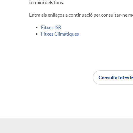
termini dels fons.
n
Entra als enllaços a continuació per consultar-ne m
Fitxes ISR
g
Fitxes Climàtiques
u
t
Consulta totes l
s
A
B
p
o