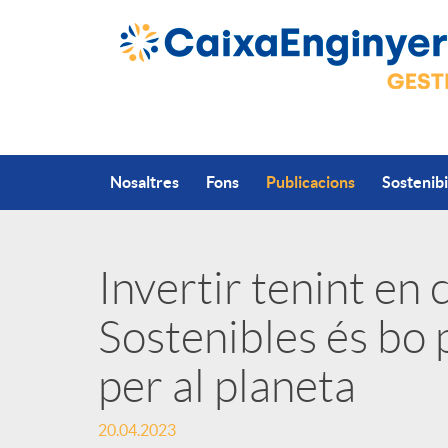
Salta al contingut principal
Nosaltres
Fons
Publicacions
Sostenibi
Invertir tenint en 
P
Sostenibles és bo 
u
per al planeta
b
20.04.2023