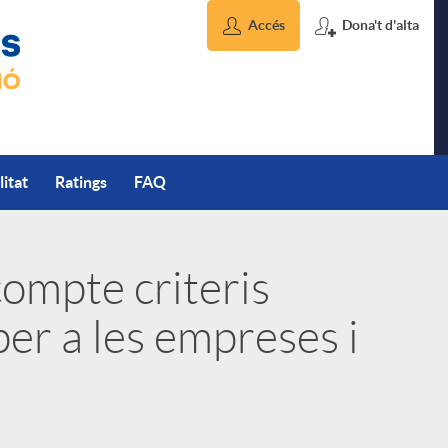
Accés
Dona't d'alta
litat
Ratings
FAQ
compte criteris
per a les empreses i