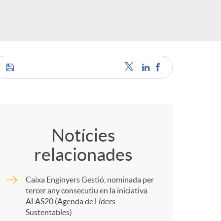
o
r
d
'
C
i
o
Notícies
relacionades
d
m
Caixa Enginyers Gestió, nominada per
i
p
tercer any consecutiu en la iniciativa
ALAS20 (Agenda de Líders
Sustentables)