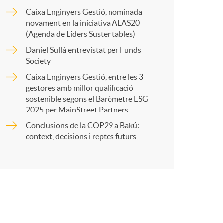
o
a
Caixa Enginyers Gestió, nominada
novament en la iniciativa ALAS20
m
r
(Agenda de Líders Sustentables)
Daniel Sullà entrevistat per Funds
a
Society
t
Caixa Enginyers Gestió, entre les 3
gestores amb millor qualificació
sostenible segons el Baròmetre ESG
2025 per MainStreet Partners
Conclusions de la COP29 a Bakú:
r
context, decisions i reptes futurs
a
X