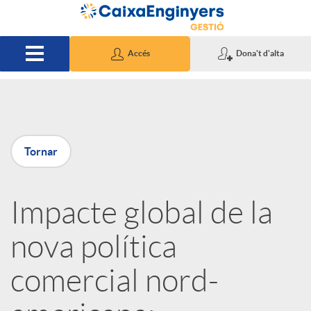
Salta al contingut principal
Accés
Dona't d'alta
P
Tornar
u
Impacte global de la
b
nova política
l
comercial nord-
i