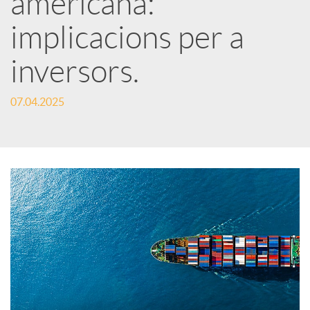
americana:
implicacions per a
c
inversors.
a
07.04.2025
d
o
r
d
e