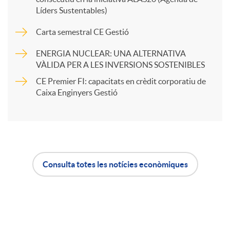
Líders Sustentables)
a
u
Carta semestral CE Gestió
r
ENERGIA NUCLEAR: UNA ALTERNATIVA
t
VÀLIDA PER A LES INVERSIONS SOSTENIBLES
t
CE Premier FI: capacitats en crèdit corporatiu de
s
Caixa Enginyers Gestió
i
r
Consulta totes les notícies econòmiques
A
B
a
p
o
X