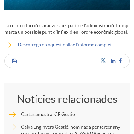
c
La reintroducció d'aranzels per part de l'administració Trump
o
marca un possible punt d'inflexió en l'ordre econòmic global.
​
Descarrega en aquest enllaç l'informe complet
n
C
t
o
i
Notícies relacionades
m
n
Carta semestral CE Gestió
p
Caixa Enginyers Gestió, nominada per tercer any
g
consecutiu en la iniciativa ALAS20 (Agenda de