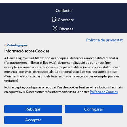
l
t
a
Contacte
Contacte
i
ó
r
Oficines
c
n
Política de privacitat
Troba'ns a
x
Informació sobre Cookies
Blog
a
n
A Caixa Enginyers utilitzem cookies pròpies i de tercers amb finalitats d'anàlisi
e
(fet que permet millorar el lloc web), de personalització de contingut (per
Social Room
exemple, recomanacions de vídeos) i de personalització de la publicitat que se't
mostra a llocs web i xarxes socials. La personalització es realitza sobre la base
c
o
d'un perfil elaborat a partir dels teus hàbits de navegació (per exemple, pàgines
s
Tablón de anuncios
visitades).
Seguretat Online
Pots acceptar, configurar o rebutjar l'ús de cookies fent servir els botons facilitats
en aquest avís. Si necessites més informació visita la nostra
Política de Cookies
.
i
t
S
Descarrega-la ara
Rebutjar
Configurar
o
i
Banca MOBILE
o
Acceptar
© Caixa Enginyers 2026