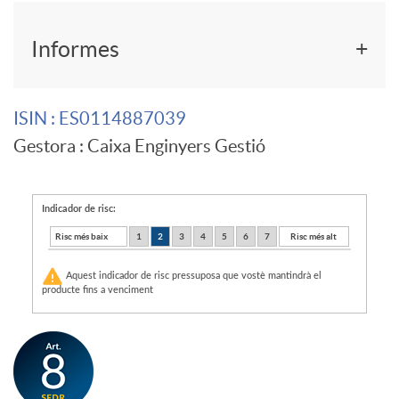
F
r
Informes
o
C
ISIN
: ES0114887039
Gestora
: Caixa Enginyers Gestió
n
I
d
M
Indicador de risc:
Risc més baix
1
2
3
4
5
6
7
Risc més alt
o
S
Aquest indicador de risc pressuposa que vostè mantindrà el
producte fins a venciment
d
2
e
0