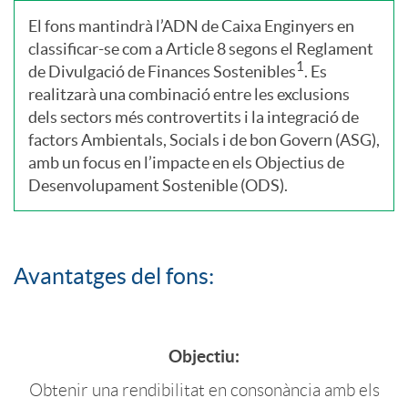
El fons mantindrà l’ADN de Caixa Enginyers en
n
e
classificar-se com a Article 8 segons el Reglament
1
de Divulgació de Finances Sostenibles
. Es
i
l
realitzarà una combinació entre les exclusions
dels sectors més controvertits i la integració de
factors Ambientals, Socials i de bon Govern (ASG),
d
C
amb un focus en l’impacte en els Objectius de
Desenvolupament Sostenible (ODS).
a
I
d
M
Avantatges del fons:
e
S
Objectiu:
2
s
Obtenir una rendibilitat en consonància amb els