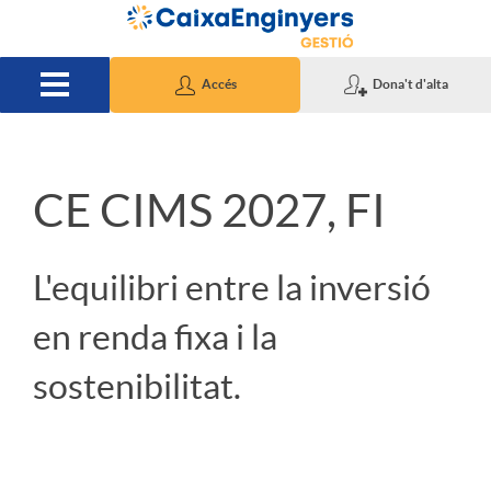
Salta al contingut principal
Accés
Dona't d'alta
S
CE CIMS 2027, FI
l
L'equilibri entre la inversió
i
en renda fixa i la
sostenibilitat.
d
e