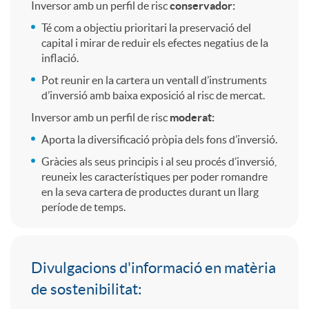
q
Inversor amb un perfil de risc
conservador:
Té com a objectiu prioritari la preservació del
u
capital i mirar de reduir els efectes negatius de la
inflació.
i
Pot reunir en la cartera un ventall d’instruments
d’inversió amb baixa exposició al risc de mercat.
Inversor amb un perfil de risc
moderat:
e
Aporta la diversificació pròpia dels fons d’inversió.
Gràcies als seus principis i al seu procés d’inversió,
n
reuneix les característiques per poder romandre
en la seva cartera de productes durant un llarg
període de temps.
v
a
I
Divulgacions d'informació en matèria
de sostenibilitat: