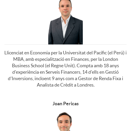
t
d
d
s
s
a
a
a
C
t
l
d
d
I
o
l
Llicenciat en Economia per la Universitat del Pacífic (el Perú) i
C
e
M
MBA, amb especialització en Finances, per la London
r
Business School (el Regne Unit). Compta amb 18 anys
e
d'experiència en Serveis Financers, 14 d'ells en Gestió
I
S
s
d'Inversions, incloent 9 anys com a Gestor de Renda Fixa i
R
Analista de Crèdit a Londres.
M
2
i
Joan Pericas
S
0
c