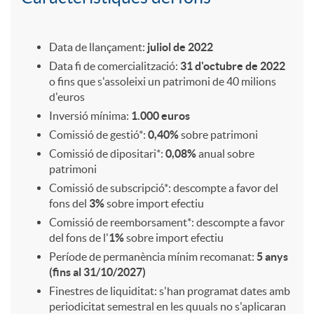
o
o
i
A
C
C
d
o
p
a
Data de llançament:
juliol de 2022
Data fi de comercialització:
31 d'octubre de 2022
I
e
o fins que s'assoleixi un patrimoni de 40 milions
n
l
r
d'euros
Inversió mínima:
1.000 euros
M
i
S
i
a
Comissió de gestió*:
0,40%
sobre patrimoni
Comissió de dipositari*:
0,08%
anual sobre
patrimoni
S
n
o
c
c
Comissió de subscripció*: descompte a favor del
fons del
3%
sobre import efectiu
2
v
s
Comissió de reemborsament*: descompte a favor
a
t
del fons de l'
1%
sobre import efectiu
Període de permanència mínim recomanat:
5 anys
0
e
t
c
e
(fins al 31/10/2027)
Finestres de liquiditat: s'han programat dates amb
periodicitat semestral en les quuals no s'aplicaran