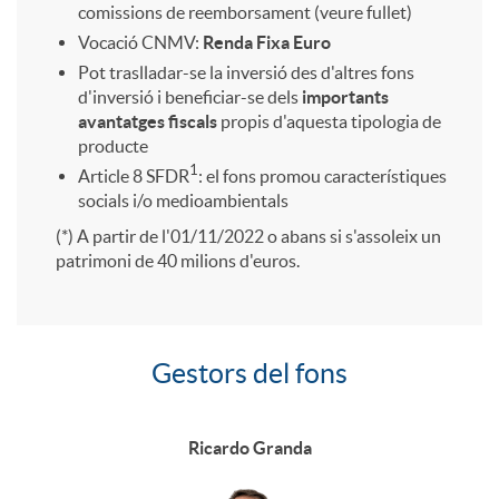
2
r
e
i
r
comissions de reemborsament (veure fullet)
Vocació CNMV:
Renda Fixa Euro
7
s
n
o
í
Pot traslladar-se la inversió des d'altres fons
d'inversió i beneficiar-se dels
importants
avantatges fiscals
propis d'aquesta tipologia de
i
i
n
s
producte
1
Article 8 SFDR
: el fons promou característiques
ó
socials i/o medioambientals
b
s
t
(*) A partir de l'01/11/2022 o abans si s'assoleix un
patrimoni de 40 milions d'euros.
n
i
a
i
d
l
n
c
Gestors del fons
G
e
i
i
a
e
Ricardo Granda