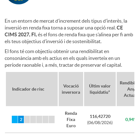
i
2
En un entorn de mercat d’increment dels tipus d’interès, la
inversió en renda fixa torna a suposar una opció real.
CE
n
7
CIMS 2027, FI,
és el fons de renda fixa que s’alinea per fi amb
els teus objectius d’inversió i de sostenibilitat.
El fons té com objectiu obtenir una rendibilitat en
v
consonància amb els actius en els quals inverteix en un
període raonable i, a més, tractar de preservar el capital.
e
Rendibilit
Vocació
Últim valor
Indicador de risc
Any
r
inversora
liquidatiu*
Actual*
s
Renda
116,42720
Fixa
0,94%
(06/08/2026)
Euro
i