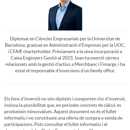
2
2
a
0
7
r
2
Diplomat en Ciències Empresarials per la Universitat de
d
Barcelona, graduat en Administració d'Empreses per la UOC,
i CFA® charterholder. Prèviament a la seva incorporació a
7
Caixa Enginyers Gestió al 2023, Joan ha exercit càrrecs
o
relacionats amb la gestió d'actius a Merchbanc i Fimarge, i ha
estat el responsable d’inversions d’un family office.
G
A
D
r
Els fons d'inversió no són dipòsits i comporten risc d'inversió,
inclosa la possibilitat que, en períodes concrets de càlcul, es
p
i
produeixin minusvàlues. Aquest document no és el fullet
a
informatiu i no constitueix una oferta de compra o venda de
participacions. Pots consultar el fullet informatiu i el