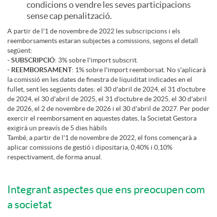
condicions o vendre les seves participacions
a
n
sense cap penalització.
l
A partir de l'1 de novembre de 2022 les subscripcions i els
reemborsaments estaran subjectes a comissions, segons el detall
c
v
e
següent:
- SUBSCRIPCIÓ
: 3% sobre l'import subscrit.
- REEMBORSAMENT
: 1% sobre l'import reemborsat. No s'aplicarà
i
i
la comissió en les dates de finestra de liquiditat indicades en el
fullet, sent les següents dates: el 30 d'abril de 2024, el 31 d'octubre
de 2024, el 30 d'abril de 2025, el 31 d'octubre de 2025, el 30 d'abril
o
e
de 2026, el 2 de novembre de 2026 i el 30 d'abril de 2027. Per poder
exercir el reemborsament en aquestes dates, la Societat Gestora
exigirà un preavís de 5 dies hàbils
També, a partir de l'1 de novembre de 2022, el fons començarà a
n
r
aplicar comissions de gestió i dipositaria, 0,40% i 0,10%
respectivament, de forma anual.
s
t
Integrant aspectes que ens preocupen com
a
e
a societat