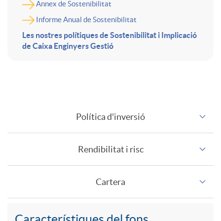
d
n
Annex de Sostenibilitat
Informe Anual de Sostenibilitat
i
f
Les nostres polítiques de Sostenibilitat i Implicació
de Caixa Enginyers Gestió
r
o
i
F
r
Política d'inversió
g
o
m
Rendibilitat i risc
i
n
a
Cartera
d
d
c
Característiques del fons