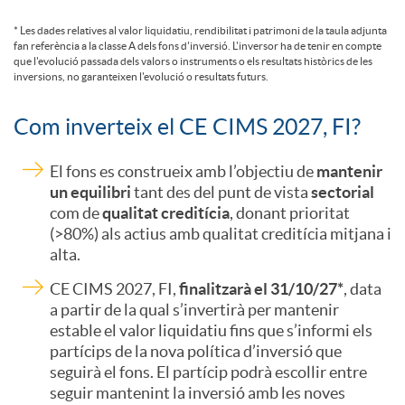
*
Les dades relatives al valor liquidatiu, rendibilitat i patrimoni de la taula adjunta
ó
fan referència a la classe A dels fons d'inversió. L'inversor ha de tenir en compte
que l'evolució passada dels valors o instruments o els resultats històrics de les
inversions, no garanteixen l'evolució o resultats futurs.
n
Com inverteix el CE CIMS 2027, FI?
A
C
d
El fons es construeix amb l’objectiu de
mantenir
un equilibri
tant des del punt de vista
sectorial
p
o
e
com de
qualitat creditícia
, donant prioritat
(>80%) als actius amb qualitat creditícia mitjana i
alta.
l
m
t
CE CIMS 2027, FI,
finalitzarà el 31/10/27*
, data
a partir de la qual s’invertirà per mantenir
i
o
a
estable el valor liquidatiu fins que s’informi els
partícips de la nova política d’inversió que
seguirà el fons. El partícip podrà escollir entre
c
i
l
seguir mantenint la inversió amb les noves