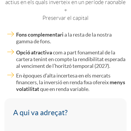
actius en els quals inverteix en un període raonable
0
+
Preservar el capital
2
Fons complementari
a la resta de la nostra
gamma de fons.
7
Opció atractiva
com a part fonamental de la
cartera tenint en compte la rendibilitat esperada
al venciment de l’horitzó temporal (2027).
En èpoques d’alta incertesa en els mercats
financers, la inversió en renda fixa ofereix
menys
volatilitat
que en renda variable.
A
A qui va adreçat?