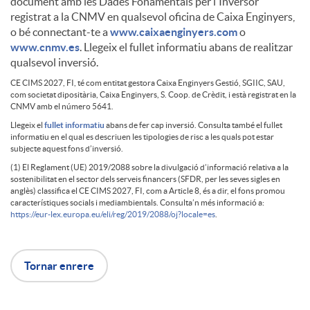
l
s
document amb les Dades Fonamentals per l'Inversor
n
registrat a la CNMV en qualsevol oficina de Caixa Enginyers,
o bé connectant-te a
www.caixaenginyers.com
o
i
c
www.cnmv.es
. Llegeix el fullet informatiu abans de realitzar
d
qualsevol inversió.
c
l
CE CIMS 2027, FI, té com entitat gestora Caixa Enginyers Gestió, SGIIC, SAU,
com societat dipositària, Caixa Enginyers, S. Coop. de Crèdit, i està registrat en la
a
D
CNMV amb el número 5641.
a
a
Llegeix el
fullet informatiu
abans de fer cap inversió. Consulta també el fullet
informatiu en el qual es descriuen les tipologies de risc a les quals pot estar
y
i
subjecte aquest fons d’inversió.
(1) El Reglament (UE) 2019/2088 sobre la divulgació d’informació relativa a la
c
i
sostenibilitat en el sector dels serveis financers (SFDR, per les seves sigles en
J
s
anglès) classifica el CE CIMS 2027, FI, com a Article 8, és a dir, el fons promou
característiques socials i mediambientals. Consulta’n més informació a:
i
m
https://eur-lex.europa.eu/eli/reg/2019/2088/oj?locale=es
.
o
c
o
e
Tornar enrere
b
a
l