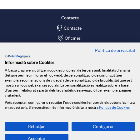
n
r
o
n
a
s
f
Contacte
t
P
i
Contacte
a
i
Oficines
ó
e
m
Política de privacitat
Troba'ns a
n
c
Informació sobre Cookies
n
r
e
Blog
A Caixa Enginyers utilitzem cookies pròpies i de tercers amb finalitats d'anàlisi
(fet que permet millorar el lloc web), de personalització de contingut (per
i
h
Social Room
exemple, recomanacions de vídeos) i de personalització de la publicitat que se't
v
i
r
mostra a llocs web i xarxes socials. La personalització es realitza sobre la base
d'un perfil elaborat a partir dels teus hàbits de navegació (per exemple, pàgines
Tablón de anuncios
visitades).
d
a
Seguretat Online
Pots acceptar, configurar o rebutjar l'ús de cookies fent servir els botons facilitats
o
c
C
en aquest avís. Si necessites més informació visita la nostra
Política de Cookies
.
a
s
Descarrega-la ara
l
a
I
Rebutjar
Configurar
Banca MOBILE
Acceptar