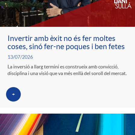
c
o
Invertir amb èxit no és fer moltes
coses, sinó fer-ne poques i ben fetes
n
13/07/2026
La inversió a llarg termini es construeix amb convicció,
t
disciplina i una visió que va més enllà del soroll del mercat.
i
+
n
g