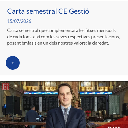
Carta semestral CE Gestió
c
15/07/2026
Carta semestral que complementarà les fitxes mensuals
a
de cada fons, així com les seves respectives presentacions,
posant èmfasis en un dels nostres valors: la claredat.
d
+
o
r
d
e