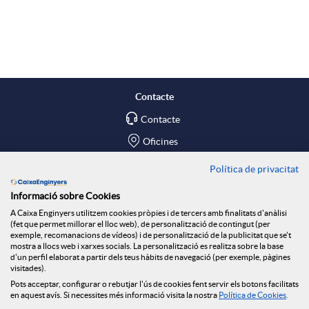
A
B
p
o
l
t
Contacte
Contacte
i
ó
Oficines
c
n
Política de privacitat
Troba'ns a
Informació sobre Cookies
Blog
a
n
A Caixa Enginyers utilitzem cookies pròpies i de tercers amb finalitats d'anàlisi
(fet que permet millorar el lloc web), de personalització de contingut (per
Social Room
exemple, recomanacions de vídeos) i de personalització de la publicitat que se't
mostra a llocs web i xarxes socials. La personalització es realitza sobre la base
c
o
d'un perfil elaborat a partir dels teus hàbits de navegació (per exemple, pàgines
Tablón de anuncios
visitades).
Seguretat Online
Pots acceptar, configurar o rebutjar l'ús de cookies fent servir els botons facilitats
en aquest avís. Si necessites més informació visita la nostra
Política de Cookies
.