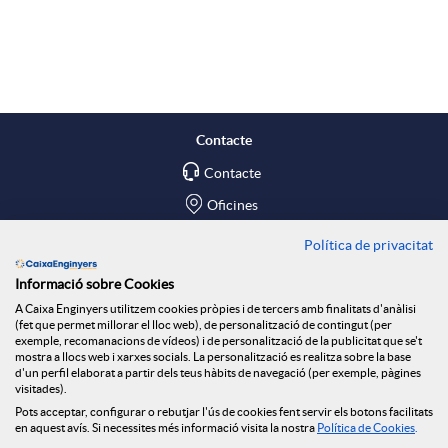
A
B
p
o
l
t
Contacte
Contacte
i
ó
Oficines
c
n
Política de privacitat
Troba'ns a
Informació sobre Cookies
Blog
a
n
A Caixa Enginyers utilitzem cookies pròpies i de tercers amb finalitats d'anàlisi
(fet que permet millorar el lloc web), de personalització de contingut (per
Social Room
exemple, recomanacions de vídeos) i de personalització de la publicitat que se't
mostra a llocs web i xarxes socials. La personalització es realitza sobre la base
c
o
d'un perfil elaborat a partir dels teus hàbits de navegació (per exemple, pàgines
Tablón de anuncios
visitades).
Seguretat Online
Pots acceptar, configurar o rebutjar l'ús de cookies fent servir els botons facilitats
en aquest avís. Si necessites més informació visita la nostra
Política de Cookies
.