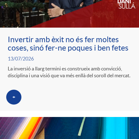
c
o
Invertir amb èxit no és fer moltes
coses, sinó fer-ne poques i ben fetes
n
13/07/2026
La inversió a llarg termini es construeix amb convicció,
t
disciplina i una visió que va més enllà del soroll del mercat.
i
+
n
g