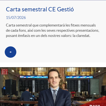
Carta semestral CE Gestió
c
15/07/2026
Carta semestral que complementarà les fitxes mensuals
a
de cada fons, així com les seves respectives presentacions,
posant èmfasis en un dels nostres valors: la claredat.
d
+
o
r
d
e