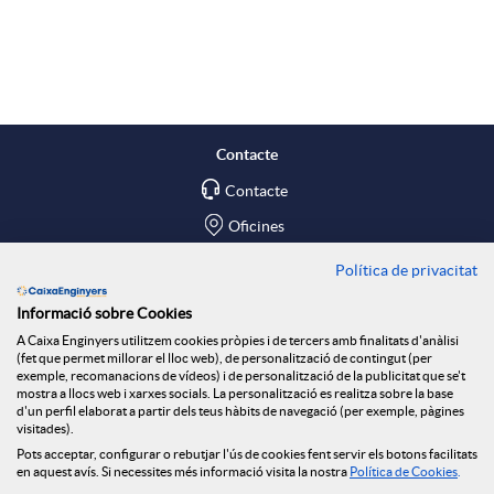
A
B
p
o
l
t
Contacte
Contacte
i
ó
Oficines
c
n
Política de privacitat
Troba'ns a
Informació sobre Cookies
Blog
a
n
A Caixa Enginyers utilitzem cookies pròpies i de tercers amb finalitats d'anàlisi
(fet que permet millorar el lloc web), de personalització de contingut (per
Social Room
exemple, recomanacions de vídeos) i de personalització de la publicitat que se't
mostra a llocs web i xarxes socials. La personalització es realitza sobre la base
c
o
d'un perfil elaborat a partir dels teus hàbits de navegació (per exemple, pàgines
Tablón de anuncios
visitades).
Seguretat Online
Pots acceptar, configurar o rebutjar l'ús de cookies fent servir els botons facilitats
en aquest avís. Si necessites més informació visita la nostra
Política de Cookies
.