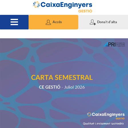
Salta al contingut principal
Accés
Dona't d'alta
P
u
b
l
i