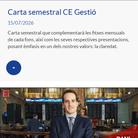
Carta semestral CE Gestió
c
15/07/2026
Carta semestral que complementarà les fitxes mensuals
a
de cada fons, així com les seves respectives presentacions,
posant èmfasis en un dels nostres valors: la claredat.
d
+
o
r
d
e