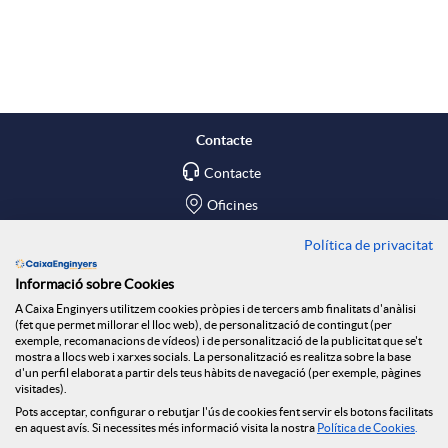
A
B
p
o
l
t
Contacte
Contacte
i
ó
Oficines
c
n
Política de privacitat
Troba'ns a
Informació sobre Cookies
Blog
a
n
A Caixa Enginyers utilitzem cookies pròpies i de tercers amb finalitats d'anàlisi
(fet que permet millorar el lloc web), de personalització de contingut (per
Social Room
exemple, recomanacions de vídeos) i de personalització de la publicitat que se't
mostra a llocs web i xarxes socials. La personalització es realitza sobre la base
c
o
d'un perfil elaborat a partir dels teus hàbits de navegació (per exemple, pàgines
Tablón de anuncios
visitades).
Seguretat Online
Pots acceptar, configurar o rebutjar l'ús de cookies fent servir els botons facilitats
en aquest avís. Si necessites més informació visita la nostra
Política de Cookies
.