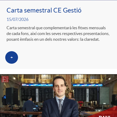
Carta semestral CE Gestió
c
15/07/2026
Carta semestral que complementarà les fitxes mensuals
a
de cada fons, així com les seves respectives presentacions,
posant èmfasis en un dels nostres valors: la claredat.
d
+
o
r
d
e