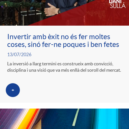
c
o
Invertir amb èxit no és fer moltes
coses, sinó fer-ne poques i ben fetes
n
13/07/2026
La inversió a llarg termini es construeix amb convicció,
t
disciplina i una visió que va més enllà del soroll del mercat.
i
+
n
g