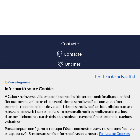
A
B
p
o
l
t
Contacte
Contacte
i
ó
Oficines
c
n
Política de privacitat
Troba'ns a
Informació sobre Cookies
Blog
a
n
A Caixa Enginyers utilitzem cookies pròpies i de tercers amb finalitats d'anàlisi
(fet que permet millorar el lloc web), de personalització de contingut (per
Social Room
exemple, recomanacions de vídeos) i de personalització de la publicitat que se't
mostra a llocs web i xarxes socials. La personalització es realitza sobre la base
c
o
d'un perfil elaborat a partir dels teus hàbits de navegació (per exemple, pàgines
Tablón de anuncios
visitades).
Seguretat Online
Pots acceptar, configurar o rebutjar l'ús de cookies fent servir els botons facilitats
en aquest avís. Si necessites més informació visita la nostra
Política de Cookies
.