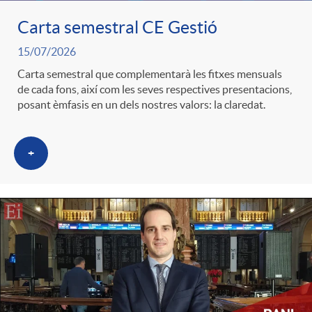
Carta semestral CE Gestió
c
15/07/2026
Carta semestral que complementarà les fitxes mensuals
a
de cada fons, així com les seves respectives presentacions,
posant èmfasis en un dels nostres valors: la claredat.
d
+
o
r
d
e