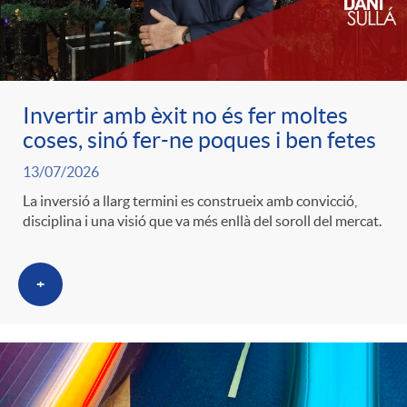
c
o
Invertir amb èxit no és fer moltes
coses, sinó fer-ne poques i ben fetes
n
13/07/2026
La inversió a llarg termini es construeix amb convicció,
t
disciplina i una visió que va més enllà del soroll del mercat.
i
+
n
g