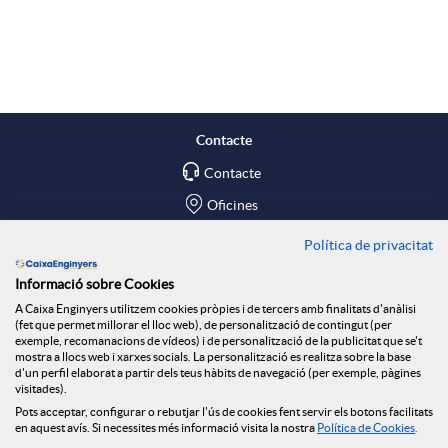
A
B
p
o
l
t
Contacte
Contacte
i
ó
Oficines
c
n
Política de privacitat
Troba'ns a
Informació sobre Cookies
Blog
a
n
A Caixa Enginyers utilitzem cookies pròpies i de tercers amb finalitats d'anàlisi
(fet que permet millorar el lloc web), de personalització de contingut (per
Social Room
exemple, recomanacions de vídeos) i de personalització de la publicitat que se't
mostra a llocs web i xarxes socials. La personalització es realitza sobre la base
c
o
d'un perfil elaborat a partir dels teus hàbits de navegació (per exemple, pàgines
Tablón de anuncios
visitades).
Seguretat Online
Pots acceptar, configurar o rebutjar l'ús de cookies fent servir els botons facilitats
en aquest avís. Si necessites més informació visita la nostra
Política de Cookies
.