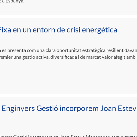
 a Espanya.
ixa en un entorn de crisi energètica
a es presenta com una clara oportunitat estratègica resilient davant 
emier una gestió activa, diversificada i de marcat valor afegit amb 
 Enginyers Gestió incorporem Joan Este
nyers Gestió incorporem en Joan Esteve Manasanch com a gestor de