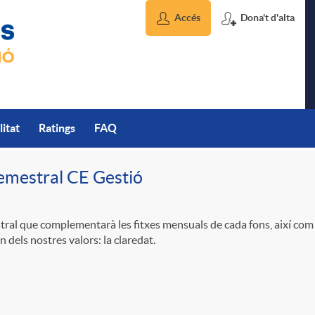
Accés
Dona't d'alta
litat
Ratings
FAQ
emestral CE Gestió
ral que complementarà les fitxes mensuals de cada fons, així com 
 dels nostres valors: la claredat.