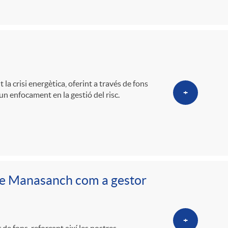
o
m
a
la crisi energètica, oferint a través de fons
+
un enfocament en la gestió del risc.
ve Manasanch com a gestor
+
 fons, reforçant així les nostres