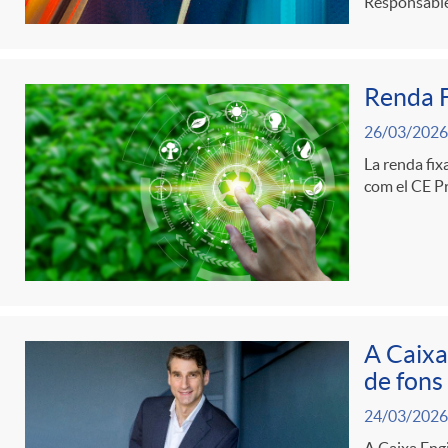
Responsable
d
Renda F
e
26/03/2026
c
La renda fix
com el CE Pr
o
n
A Caixa
t
de fons
24/03/2026
i
A Caixa Engi