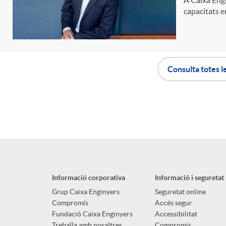
capacitats en
n
g
Consulta totes l
u
A
B
t
p
o
s
l
t
Informació corporativa
Informació i seguretat
i
ó
Grup Caixa Enginyers
Seguretat online
Compromís
Accés segur
Fundació Caixa Enginyers
Accessibilitat
Treballa amb nosaltres
Compromís