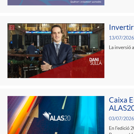
l
Invertir
i
13/07/2026
La inversió a
c
a
d
Caixa E
o
ALAS20 
03/07/2026
r
En l'edició 