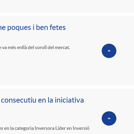
o
r
-ne poques i ben fetes
d
e va més enllà del soroll del mercat.
+
'
i
d
onsecutiu en la iniciativa
i
+
s en la categoria Inversora Líder en Inversió