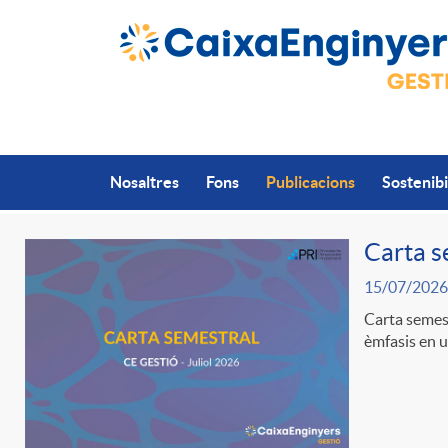
Salta al contingut principal
Nosaltres
Fons
Publicacions
Sostenibi
Carta s
15/07/2026
P
Carta semest
èmfasis en un
u
b