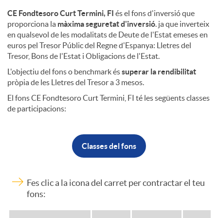
e
CE Fondtesoro Curt Termini, FI
és el fons d'inversió que
s
proporciona la
màxima seguretat d'inversió
. ja que inverteix
i
en qualsevol de les modalitats de Deute de l'Estat emeses en
euros pel Tresor Públic del Regne d'Espanya: Lletres del
o
Tresor, Bons de l'Estat i Obligacions de l'Estat.
n
L'objectiu del fons o benchmark és
superar la rendibilitat
pròpia de les Lletres del Tresor a 3 mesos.
r
v
El fons CE Fondtesoro Curt Termini, FI té les següents classes
de participacions:
o
e
Classes del fons
r
Fes clic a la icona del carret per contractar el teu
s
fons: