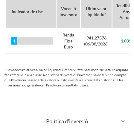
i
Rendibilit
Vocació
Últim valor
Indicador de risc
Any
inversora
liquidatiu*
ó
Actual*
Renda
n
941,27576
Fixa
1,03%
(06/08/2026)
Euro
d
*
Les dades relatives al valor liquidatiu, rendibilitat i patrimoni de la taula adjunta
e
fan referència a la classe A dels fons d'inversió. L'inversor ha de tenir en compte
que l'evolució passada dels valors o instruments o els resultats històrics de les
inversions, no garanteixen l'evolució o resultats futurs.
t
a
Política d'inversió