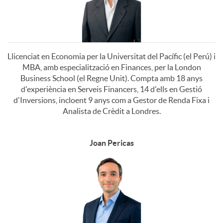
t
i
o
d
Llicenciat en Economia per la Universitat del Pacífic (el Perú) i
MBA, amb especialització en Finances, per la London
r
o
Business School (el Regne Unit). Compta amb 18 anys
d'experiència en Serveis Financers, 14 d'ells en Gestió
d'Inversions, incloent 9 anys com a Gestor de Renda Fixa i
R
s
Analista de Crèdit a Londres.
i
o
Joan Pericas
c
s
a
t