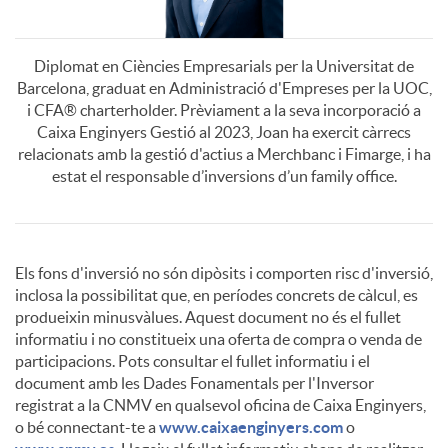
r
e
Diplomat en Ciències Empresarials per la Universitat de
d
n
Barcelona, graduat en Administració d'Empreses per la UOC,
i CFA® charterholder. Prèviament a la seva incorporació a
Caixa Enginyers Gestió al 2023, Joan ha exercit càrrecs
o
i
relacionats amb la gestió d'actius a Merchbanc i Fimarge, i ha
estat el responsable d’inversions d’un family office.
G
b
A
D
r
Els fons d'inversió no són dipòsits i comporten risc d'inversió,
i
inclosa la possibilitat que, en períodes concrets de càlcul, es
p
i
produeixin minusvàlues. Aquest document no és el fullet
a
informatiu i no constitueix una oferta de compra o venda de
l
participacions. Pots consultar el fullet informatiu i el
l
s
document amb les Dades Fonamentals per l'Inversor
n
registrat a la CNMV en qualsevol oficina de Caixa Enginyers,
i
o bé connectant-te a
www.caixaenginyers.com
o