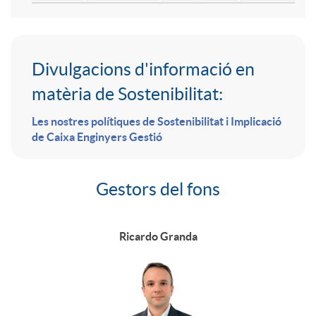
n
s
C
Divulgacions d'informació en
i
o
matèria de Sostenibilitat:
o
d
r
Les nostres polítiques de Sostenibilitat i Implicació
de Caixa Enginyers Gestió
n
a
o
Gestors del fons
G
t
d
e
Ricardo Granda
e
e
s
n
s