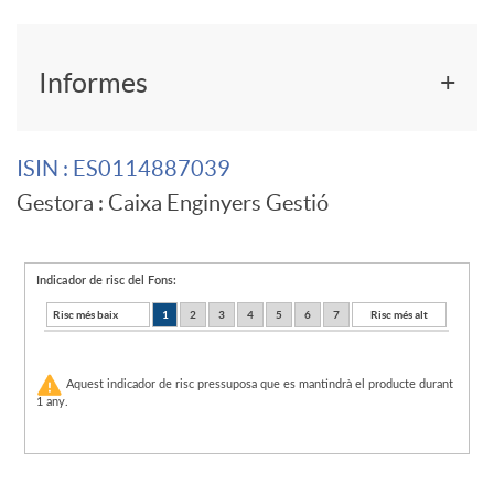
r
F
Informes
f
o
ISIN
: ES0114887039
o
Gestora
: Caixa Enginyers Gestió
n
n
d
Indicador de risc del Fons:
Risc més baix
1
2
3
4
5
6
7
Risc més alt
d
o
Aquest indicador de risc pressuposa que es mantindrà el producte durant
t
1 any.
d
e