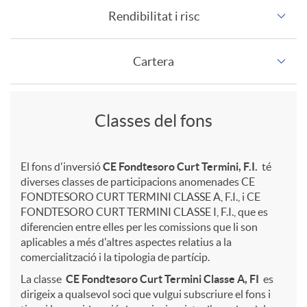
l
Rendibilitat i risc
l
Cartera
e
A
C
Classes del fons
p
l
El fons d'inversió
CE Fondtesoro Curt Termini, F.I.
té
diverses classes de participacions anomenades CE
FONDTESORO CURT TERMINI CLASSE A, F.I., i CE
l
a
FONDTESORO CURT TERMINI CLASSE I, F.I., que es
diferencien entre elles per les comissions que li son
aplicables a més d'altres aspectes relatius a la
i
s
comercialització i la tipologia de partícip.
La classe
CE Fondtesoro Curt Termini
Classe A, FI
es
c
e
dirigeix a qualsevol soci que vulgui subscriure el fons i