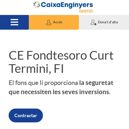
Salta al contingut principal
Accés
Dona't d'alta
S
CE Fondtesoro Curt
Termini, FI
l
la seguretat
El fons que li proporciona
i
que necessiten les seves inversions
.
d
Contractar
e