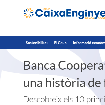
Salta al contingut principal
Sostenibilitat
El Grup
Informació econòmi
Banca Cooperat
A
C
una història de 
p
o
l
n
Descobreix els 10 princi