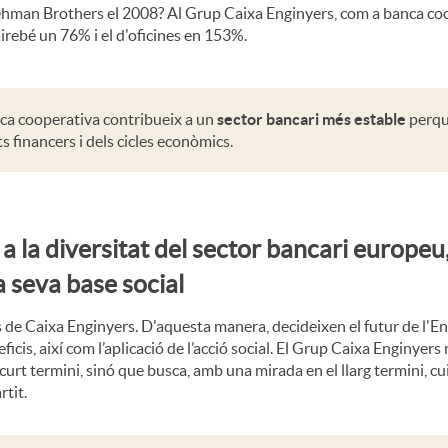
hman Brothers el 2008? Al Grup Caixa Enginyers, com a banca co
irebé un 76% i el d'oficines en 153%.
ca cooperativa contribueix a un
sector bancari més estable
perquè
s financers i dels cicles econòmics.
 la diversitat del sector bancari europeu
la seva base social
is de Caixa Enginyers. D'aquesta manera, decideixen el futur de l'En
icis, així com l’aplicació de l’acció social. El Grup Caixa Enginyers 
urt termini, sinó que busca, amb una mirada en el llarg termini, cu
rtit.