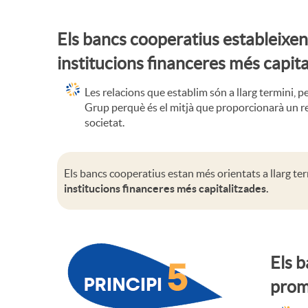
d
i
Els bancs cooperatius estableixen r
e
institucions financeres més capit
o
l
Les relacions que establim són a llarg termini, p
Grup perquè és el mitjà que proporcionarà un reto
s
societat.
a
B
Els bancs cooperatius estan més orientats a llarg term
institucions financeres més capitalitzades.
a
n
Els b
prom