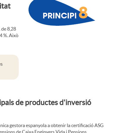
itat
, de 8,28
44 %. Això
es
ipals de productes d'inversió
nica gestora espanyola a obtenir la certificació ASG
 pensions de Caixa Enginyers Vida i Pensions