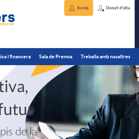
Accés
Dona't d'alta
ca i financera
Sala de Premsa
Treballa amb nosaltres
iva,
futur
pis de la