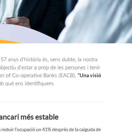
o
r
d
'
 57 anys d'història és, sens dubte, la nostra
bjectiu d'estar a prop de les persones i tenir
i
“Una visió
ation of Co-operative Banks (EACB),
mb què ens identifiquem.
d
i
ancari més estable
a reduir l'ocupació un 41% després de la caiguda de