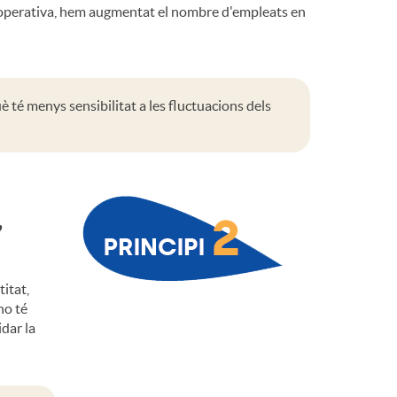
o
operativa, hem augmentat el nombre d'empleats en
m
a
 té menys sensibilitat a les fluctuacions dels
,
titat,
no té
idar la