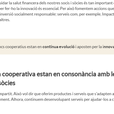
idar la salut financera dels nostres socis i sòcies és tan important c
per fer-ho la innovació és essencial. Per això fomentem accions que
inversió socialment responsable; serveis com, per exemple, Impac
altres.
ncs cooperatius estan en
contínua evolució
i aposten per la i
nnov
ca cooperativa estan en consonància amb l
sòcies
artit. Això vol dir que oferim productes i serveis que s'adapten a
 moment. Alhora, continuem desenvolupant serveis per ajudar-los a c