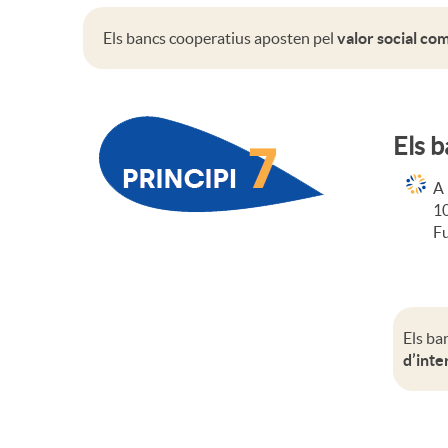
r
Els bancs cooperatius aposten pel
valor social com
a
t
Els b
i
A 
10
Fu
v
a
Els ba
d’inte