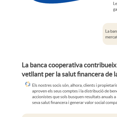
E
Le
s
a
ga
o
l
a
n
d
s
La ban
mercat
n
n
u
1
i
e
c
La banca cooperativa contribueix a
0
vetllant per la salut financera de 
d
r
c
P
Els nostres socis són, alhora, clients i propietar
aproven els seus comptes i la distribució de benef
a
1
i
accionistes que sols busquen resultats anuals a c
r
seva salut financera i generar valor social compa
d
0
ó