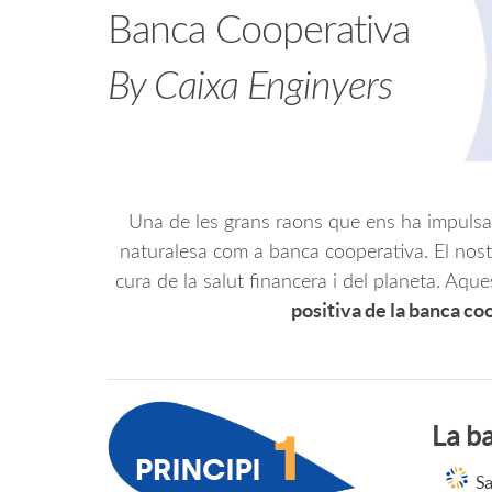
Banca Cooperativa
i
t
By Caixa Enginyers
c
e
a
n
Una de les grans raons que ens ha impuls
c
i
naturalesa com a banca cooperativa. El nost
I
cura de la salut financera i del planeta. Aqu
positiva de la banca co
i
d
n
o
o
t
La b
n
b
r
Sa