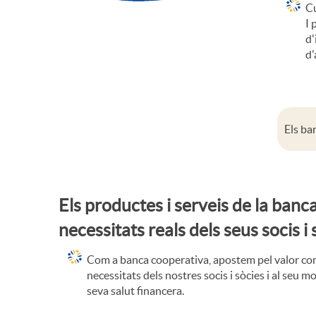
c
Cu
I 
a
d'
d'
C
o
Els ba
o
Els productes i serveis de la ban
p
necessitats reals dels seus socis i 
Com a banca cooperativa, apostem pel valor comp
e
necessitats dels nostres socis i sòcies i al seu
seva salut financera.