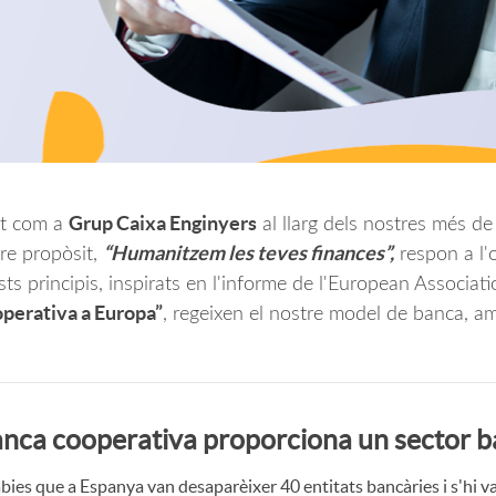
Grup Caixa Enginyers
at com a
al llarg dels nostres més de
“Humanitzem les teves finances”,
re propòsit,
respon a l'o
ests principis, inspirats en l'informe de l'European Associ
operativa a Europa”
, regeixen el nostre model de banca, a
anca cooperativa proporciona un sector b
bies que a Espanya van desaparèixer 40 entitats bancàries i s'hi v