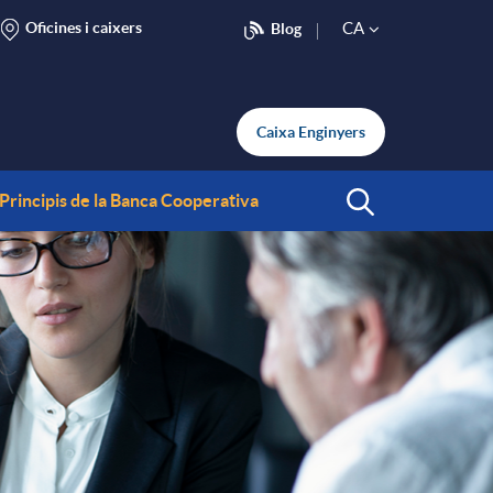
Oficines i caixers
CA
Blog
S
e
Caixa Enginyers
l
Principis de la Banca Cooperativa
Inicia Cerca
e
c
t