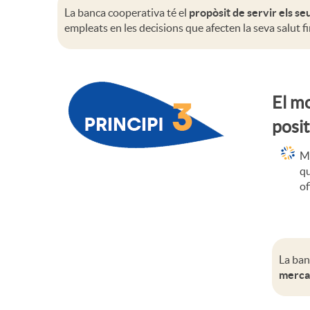
i
La banca cooperativa té el
propòsit de servir els seu
e
p
empleats en les decisions que afecten la seva salut f
n
s
r
c
El mo
i
posit
i
n
Me
p
qu
of
c
i
i
s
La ban
mercat
p