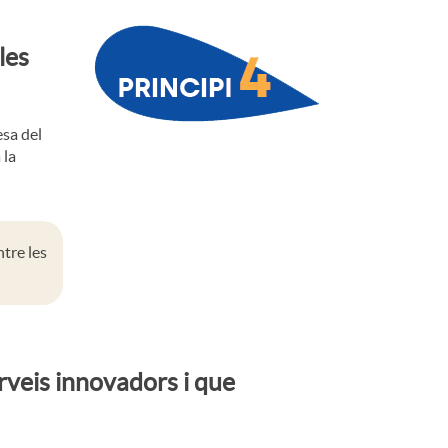
les
esa del
 la
ntre les
rveis innovadors i que