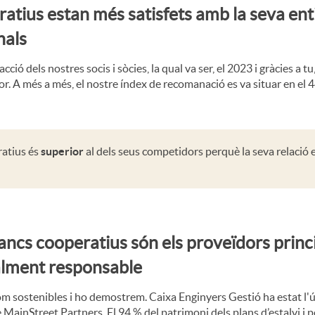
eratius estan més satisfets amb la seva ent
nals
ió dels nostres socis i sòcies, la qual va ser, el 2023 i gràcies a tu
or. A més a més, el nostre índex de recomanació es va situar en el 
ratius és
superior
al dels seus competidors perquè la seva relació 
ancs cooperatius són els proveïdors princ
alment responsable
m sostenibles i ho demostrem. Caixa Enginyers Gestió ha estat l'ú
 MainStreet Partners. El 94 % del patrimoni dels plans d’estalvi i