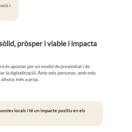
ocis i
òlid, pròsper i viable i impacta
tra és apostar per un model de proximitat i de
idar la digitalització. Amb més persones, amb més
 alhora, més a prop.
nomies locals i té un impacte positiu en els