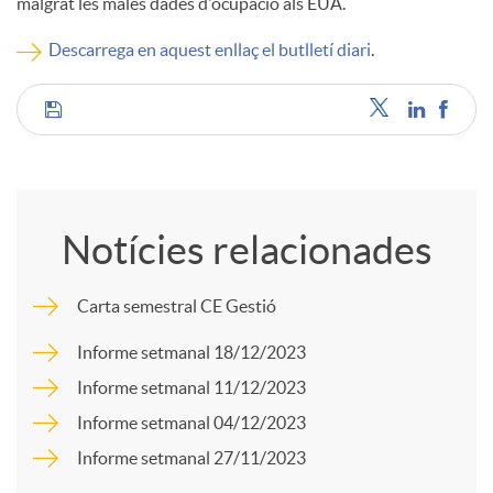
malgrat les males dades d'ocupació als EUA.
c
Descarrega en aquest enllaç el butlletí diari
.
o
C
n
o
Notícies relacionades
t
m
Carta semestral CE Gestió
i
p
Informe setmanal 18/12/2023
Informe setmanal 11/12/2023
n
a
Informe setmanal 04/12/2023
Informe setmanal 27/11/2023
g