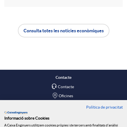
r
u
t
t
Consulta totes les notícies econòmiques
i
A
B
s
r
p
o
a
l
t
Contacte
X
Contacte
i
ó
Oficines
a
c
n
Política de privacitat
Troba'ns a
Informació sobre Cookies
Blog
A Caixa Enginyers utilitzem cookies pròpies i de tercers amb finalitats d'anàlisi