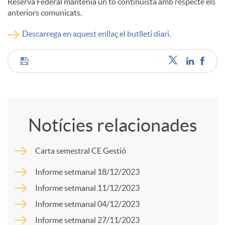
Reserva Federal mantenia un to continuista amb respecte els
anteriors comunicats.
c
Descarrega en aquest enllaç el butlletí diari
.
o
C
n
o
t
Notícies relacionades
m
i
Carta semestral CE Gestió
p
Informe setmanal 18/12/2023
n
Informe setmanal 11/12/2023
a
Informe setmanal 04/12/2023
g
Informe setmanal 27/11/2023