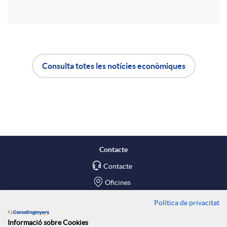
r
u
t
t
Consulta totes les notícies econòmiques
i
A
B
s
r
p
o
a
l
t
Contacte
X
Contacte
i
ó
Oficines
a
c
n
Política de privacitat
Troba'ns a
Informació sobre Cookies