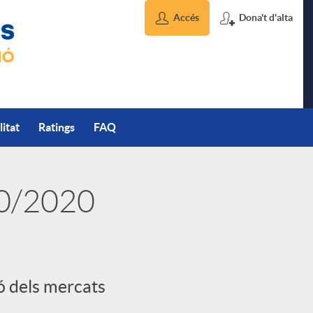
Accés
Dona't d'alta
litat
Ratings
FAQ
10/2020
ió dels mercats