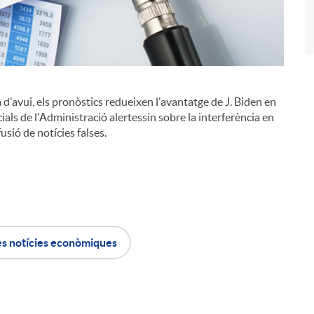
a d'avui, els pronòstics redueixen l'avantatge de J. Biden en
i
als de l'Administració alertessin sobre la interferència en
fusió de notícies falses.
es notícies econòmiques