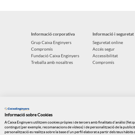
p
o
n
l
t
g
Informació corporativa
Informació i seguretat
i
ó
Grup Caixa Enginyers
Seguretat online
u
Compromís
Accés segur
Fundació Caixa Enginyers
Accessibilitat
c
n
Treballa amb nosaltres
Compromís
t
a
n
s
c
o
Informació sobre Cookies
i
t
A Caixa Enginyers utilitzem cookies pròpies i de tercers amb finalitats d'anàlisi (fet 
contingut (per exemple, recomanacions de vídeos) i de personalització de la publicitat
personalització es realitza sobre la base d'un perfil elaborat a partir dels teus hàbit