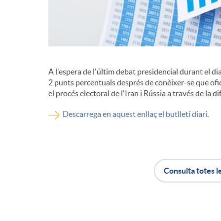
d
e
A l'espera de l'últim debat presidencial durant el di
c
2 punts percentuals després de conèixer-se que ofici
el procés electoral de l'Iran i Rússia a través de la di
o
Descarrega en aquest enllaç el butlletí diari
.
n
Consulta totes l
t
A
B
i