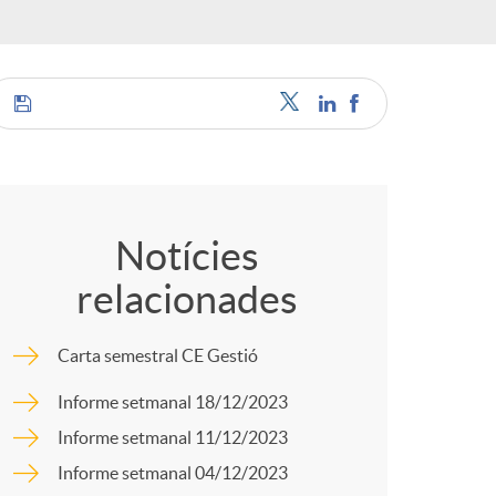
o
r
d
C
'
o
Notícies
i
relacionades
m
d
Carta semestral CE Gestió
p
Informe setmanal 18/12/2023
i
Informe setmanal 11/12/2023
a
Informe setmanal 04/12/2023