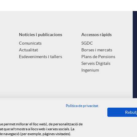
Notícies i publicacions
Accessos ràpids
Comunicats
SGDC
Actualitat
Borses i mercats
Esdeveniments i tallers
Plans de Pensions
Serveis Digitals
Ingenium
Política de privacitat
Rebut
que permet millorar el lloc web), de personalització de
 que se't mostra a llocs web i xarxes socials. La
s de navegació (per exemple, pàgines visitades).