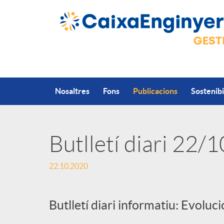
Salta al contingut principal
Nosaltres
Fons
Publicacions
Sostenibi
Butlletí diari 22/
P
22.10.2020
u
Butlletí diari informatiu: Evoluc
b