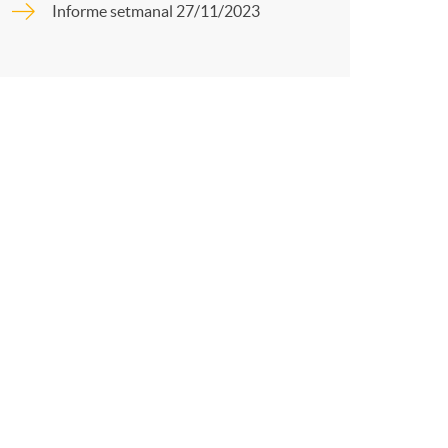
o
Informe setmanal 27/11/2023
r
m
t
a
r
a
X
a