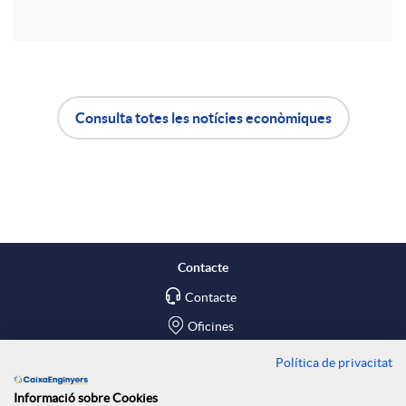
r
u
t
t
Consulta totes les notícies econòmiques
i
A
B
s
r
p
o
a
l
t
Contacte
X
Contacte
i
ó
Oficines
a
c
n
Política de privacitat
Troba'ns a
Informació sobre Cookies