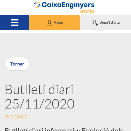
Salta al contingut principal
Accés
Dona't d'alta
P
Tornar
u
Butlletí diari
b
25/11/2020
l
25.11.2020
i
Butlletí diari informatiu: Evolució dels