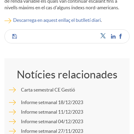
de renda variable els quals van continuar escalant fins a
nivells màxims en el cas d'alguns índexs nord-americans.
c
Descarrega en aquest enllaç el butlletí diari
.
o
C
n
o
t
Notícies relacionades
m
i
Carta semestral CE Gestió
p
Informe setmanal 18/12/2023
n
Informe setmanal 11/12/2023
a
Informe setmanal 04/12/2023
g
Informe setmanal 27/11/2023