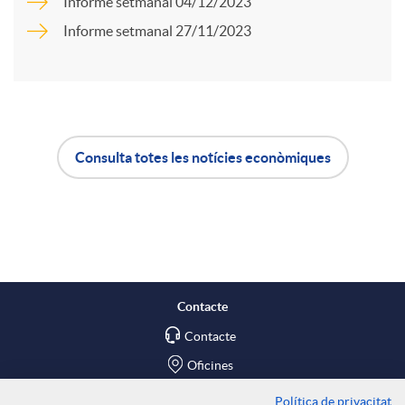
a
Informe setmanal 04/12/2023
Informe setmanal 27/11/2023
u
r
t
t
s
Consulta totes les notícies econòmiques
i
A
B
r
p
o
a
l
t
Contacte
X
Contacte
i
ó
Oficines
Política de privacitat