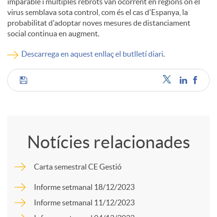
imparable i múltiples rebrots van ocorrent en regions on el
virus semblava sota control, com és el cas d'Espanya, la
c
probabilitat d'adoptar noves mesures de distanciament
social continua en augment.
o
Descarrega en aquest enllaç el butlletí diari
.
n
C
t
o
Notícies relacionades
i
m
Carta semestral CE Gestió
n
p
Informe setmanal 18/12/2023
Informe setmanal 11/12/2023
g