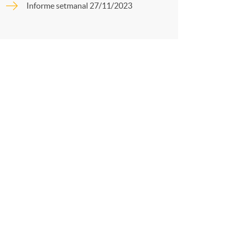
o
Informe setmanal 27/11/2023
r
m
t
a
r
a
X
a