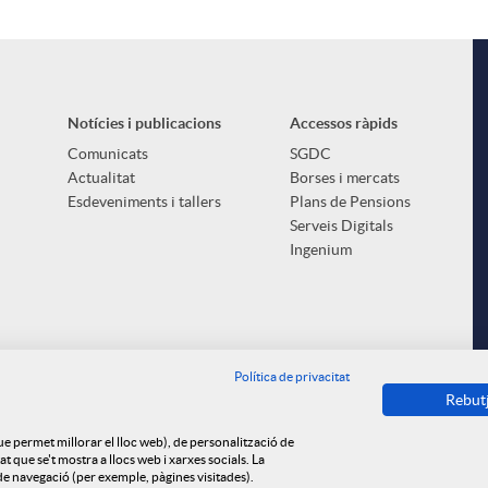
Notícies i publicacions
Accessos ràpids
Comunicats
SGDC
Actualitat
Borses i mercats
Esdeveniments i tallers
Plans de Pensions
Serveis Digitals
Ingenium
Política de privacitat
Rebut
que permet millorar el lloc web), de personalització de
 que se't mostra a llocs web i xarxes socials. La
s de navegació (per exemple, pàgines visitades).