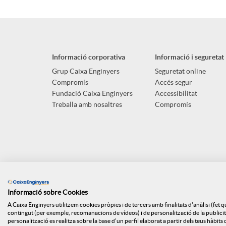
p
o
n
l
t
g
Informació corporativa
Informació i seguretat
i
ó
Grup Caixa Enginyers
Seguretat online
u
Compromís
Accés segur
Fundació Caixa Enginyers
Accessibilitat
c
n
Treballa amb nosaltres
Compromís
t
a
n
s
c
o
Informació sobre Cookies
i
t
A Caixa Enginyers utilitzem cookies pròpies i de tercers amb finalitats d'anàlisi (fet 
contingut (per exemple, recomanacions de vídeos) i de personalització de la publicitat
personalització es realitza sobre la base d'un perfil elaborat a partir dels teus hàbit