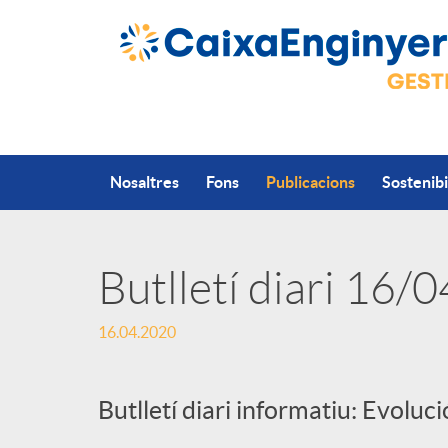
Salta al contingut principal
Nosaltres
Fons
Publicacions
Sostenibi
Butlletí diari 16/
P
16.04.2020
u
Butlletí diari informatiu: Evoluc
b