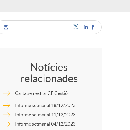
o
r
d
C
'
o
Notícies
i
relacionades
m
d
Carta semestral CE Gestió
p
Informe setmanal 18/12/2023
i
Informe setmanal 11/12/2023
a
Informe setmanal 04/12/2023