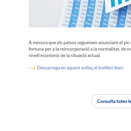
d
e
A mesura que els països segueixen anunciant el pic 
c
fortuna per a la reincorporació a la normalitat, de
nivell econòmic de la situació actual.
o
Descarrega en aquest enllaç el butlletí diari
.
n
Consulta totes l
t
A
B
i