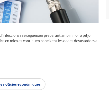
d'infeccions i se segueixen preparant amb millor o pitjor
i
 mica en mica es continuen coneixent les dades devastadors a
es notícies econòmiques