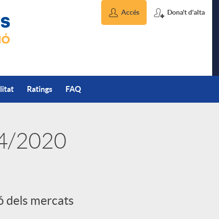
Accés
Dona't d'alta
litat
Ratings
FAQ
04/2020
ió dels mercats