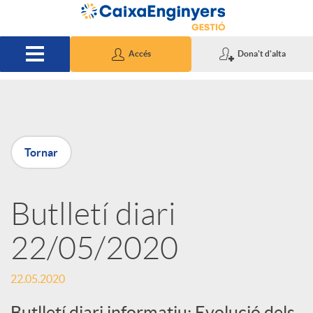
Salta al contingut principal
Accés
Dona't d'alta
P
Tornar
u
Butlletí diari
b
22/05/2020
l
22.05.2020
i
Butlletí diari informatiu: Evolució dels