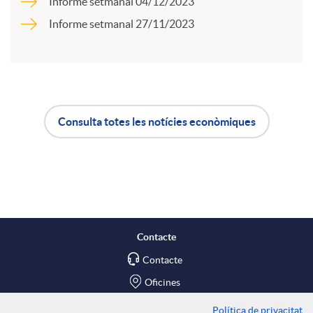
a
Informe setmanal 04/12/2023
Informe setmanal 27/11/2023
u
r
t
t
s
Consulta totes les notícies econòmiques
i
A
B
r
p
o
a
l
t
Contacte
X
Contacte
i
ó
Oficines
Política de privacitat