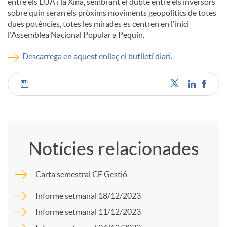
entre els EUA i la Xina, sembrant el dubte entre els inversors
sobre quin seran els pròxims moviments geopolítics de totes
c
dues potències, totes les mirades es centren en l'inici
l'Assemblea Nacional Popular a Pequín.
o
Descarrega en aquest enllaç el butlletí diari
.
n
C
t
o
Notícies relacionades
i
m
Carta semestral CE Gestió
n
p
Informe setmanal 18/12/2023
Informe setmanal 11/12/2023
g