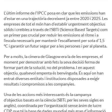
c
L'últim informe de l'IPCC posa en clar que les emissions han
d'estar en una trajectòria decreixent ja entre 2020 i 2025. Les
empreses de tot el món han d'establir urgentment objectius
o
sòlids i creïbles a través de l’SBTi (Science Based Targets) com
un primer pas crucial per reduir les emissions al ritme i a
l’escala necessaris per mantenir l'escalfament per sota d'1,5
n
°C i garantir un futur segur per a les persones i per al planeta.
Per a molts, la cimera de Glasgow era la de les empreses, el
t
moment per demostrar amb fets la seva decisió ferma de
formar part de la solució, no del problema. I en aquest
objectiu, qualsevol empenta és benvinguda. És aquí on han
i
entrat diverses entitats i institucions disposades a exigir
resultats i compromisos a les companyies.
n
Una de les accions més interessants és la campanya
d'objectius basats en la ciència (SBTi, per les seves sigles en
anglès), coordinada per l'organització sense ànim de lucre
g
CDP, que té la base de dades mundial més gran d'informació