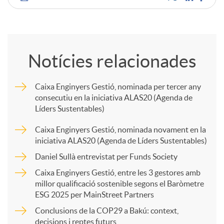
C
o
Notícies relacionades
m
Caixa Enginyers Gestió, nominada per tercer any
consecutiu en la iniciativa ALAS20 (Agenda de
p
Líders Sustentables)
Caixa Enginyers Gestió, nominada novament en la
a
iniciativa ALAS20 (Agenda de Líders Sustentables)
Daniel Sullà entrevistat per Funds Society
r
Caixa Enginyers Gestió, entre les 3 gestores amb
millor qualificació sostenible segons el Baròmetre
ESG 2025 per MainStreet Partners
t
Conclusions de la COP29 a Bakú: context,
decisions i reptes futurs