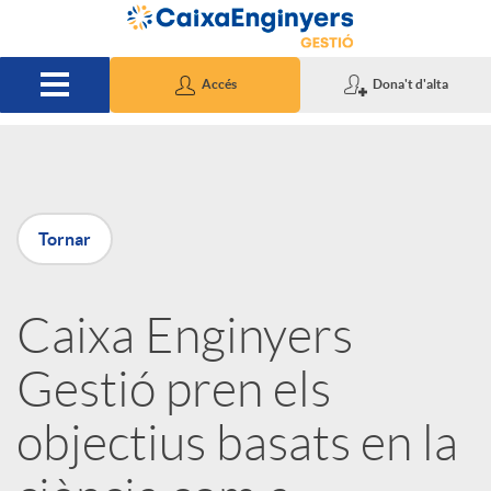
Salta al contingut principal
Accés
Dona't d'alta
P
Tornar
u
Caixa Enginyers
b
Gestió pren els
l
objectius basats en la
i