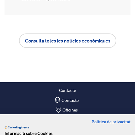
i
r
a
Consulta totes les notícies econòmiques
A
B
X
p
o
a
l
t
Contacte
r
Contacte
i
ó
Oficines
x
c
n
Política de privacitat
Troba'ns a
Informació sobre Cookies