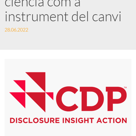
ciència com a
instrument del canvi
c
28.06.2022
a
d
o
r
d
e