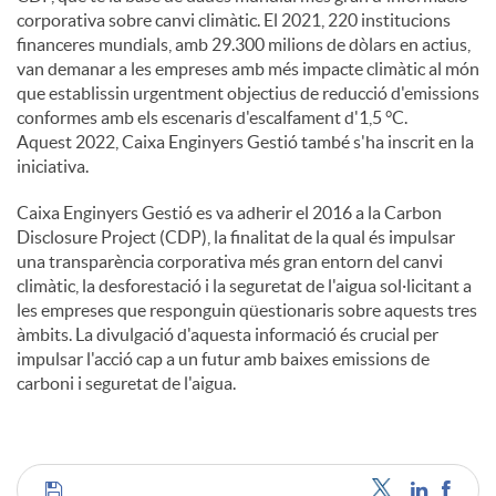
corporativa sobre canvi climàtic. El 2021, 220 institucions
financeres mundials, amb 29.300 milions de dòlars en actius,
u
van demanar a les empreses amb més impacte climàtic al món
que establissin urgentment objectius de reducció d'emissions
conformes amb els escenaris d'escalfament d'1,5 °C.
t
Aquest 2022, Caixa Enginyers Gestió també s'ha inscrit en la
iniciativa.
s
Caixa Enginyers Gestió es va adherir el 2016 a la Carbon
Disclosure Project (CDP), la finalitat de la qual és impulsar
una transparència corporativa més gran entorn del canvi
climàtic, la desforestació i la seguretat de l'aigua sol·licitant a
les empreses que responguin qüestionaris sobre aquests tres
àmbits. La divulgació d'aquesta informació és crucial per
impulsar l'acció cap a un futur amb baixes emissions de
carboni i seguretat de l'aigua.