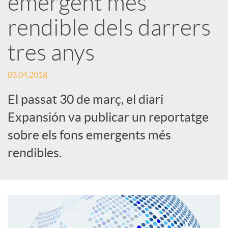
emergent més
rendible dels darrers
c
tres anys
a
03.04.2018
d
El passat 30 de març, el diari
Expansión va publicar un reportatge
o
sobre els fons emergents més
rendibles.
r
d
e