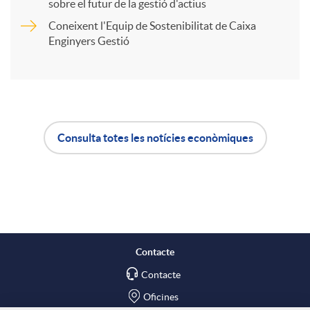
t
sobre el futur de la gestió d'actius
Coneixent l'Equip de Sostenibilitat de Caixa
i
Enginyers Gestió
r
a
Consulta totes les notícies econòmiques
A
B
X
p
o
a
l
t
Contacte
r
Contacte
i
ó
Oficines