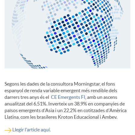
c
o
n
t
Segons les dades de la consultora Morningstar, el fons
i
espanyol de renda variable emergent més rendible dels
darrers tres anys és el
CE Emergents FI
, amb un ascens
anualitzat del 6,51%. Inverteix un 38,9% en companyies de
n
països emergents d'Asia i un 22,2% en cotitzades d'Amèrica
Llatina, com les brasileres Kroton Educacional i Ambev.
g
Llegir l'article aquí.