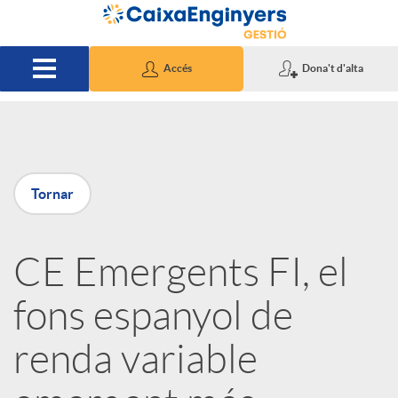
Salta al contingut principal
Accés
Dona't d'alta
P
Tornar
u
CE Emergents FI, el
b
fons espanyol de
l
renda variable
i