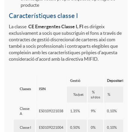
n
r
g
producte
ó
l
s
g
Característiques classe I
a
La classe
CE Emergentes
Classe I, FI
es dirigeix
n
i
exclusivament a socis que subscriguin el fons a través de
a
e
d
contractes de gestió discrecional de carteres així com
també a socis professionals i contraparts elegibles que
d
d
n
n
compleixin amb les característiques pròpies d'aquesta
o
consideració d'acord amb la directiva MIFID.
e
a
i
t
y
Gestió
Depositaria
t
d
Classes
ISIN
d
e
M
%
%s/pat
%
s/rdos
a
E
a
s
Classe
u
ES0109221038
1,35%
9%
0,10%
A
l
m
Classe I
ES0109221004
0,50%
0%
0,10%