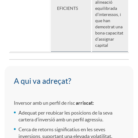
alineació
EFICIENTS
equilibrada
e
E
d’interessos, i
que han
demostrat una
m
s
bona capacitat
d’assignar
capital
e
r
¿
A qui va adreçat?
g
A
Inversor amb un perfil de risc
arriscat:
e
Adequat per reubicar les posicions de la seva
q
cartera d’inversió amb un perfil agressiu.
Cerca de retorns significatius en les seves
n
inversions, suportant una elevada volatilitat.