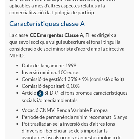
l
a
?
aplicables a més d'altres aspectes relatius a la
i
comercialització i la tipologia de partícip.
s
i
s
A
Característiques classe A
n
t
c
e
La classe
CE Emergentes
Classe A, FI
es dirigeix a
r
qualsevol soci que vulgui subscriure el fons i tingui la
consideració de soci minorista d'acord amb la directiva
v
e
a
s
MIFID.
r
Data de llançament: 1998
e
n
Inversió mínima: 100 euros
c
e
i
Comissió de gestió: 1,35% + 9% (comissió d'èxit)
Comissió depositari: 0,10%
r
i
Article
SFDR*: el fons promou característiques
i
m
e
socials i/o mediambientals
Vocació CNMV: Renda Variable Europea
s
b
o
e
Període de permanència mínim recomanat: 5 anys
s
Pot traslladar-se la inversió des d’altres fons
i
d’inversió i beneficiar-se dels importants
i
avantatges fiscals propis d’aquesta tipologia de