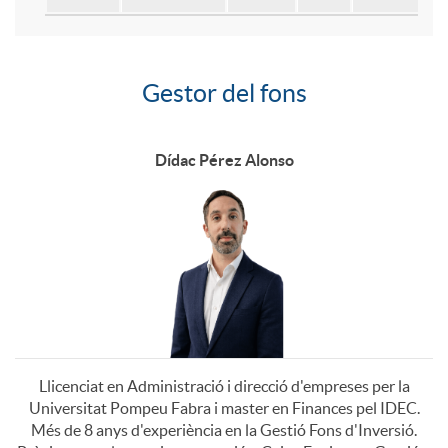
d
y
l
e
e
A
Gestor del fons
G
e
r
s
r
e
Dídac Pérez Alonso
g
r
s
e
i
t
n
e
o
t
s
Llicenciat en Administració i direcció d'empreses per la
Universitat Pompeu Fabra i master en Finances pel IDEC.
r
e
Més de 8 anys d'experiència en la Gestió Fons d'Inversió.