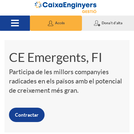
Salta al contingut principal
Accés
Dona't d'alta
S
CE Emergents, FI
l
Participa de les millors companyies
radicades en els països amb el potencial
i
de creixement més gran.
d
Contractar
e