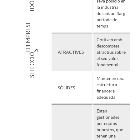
seva posició en
la indústria
s
r
durant un llarg
període de
D
'
E
M
P
R
E
S
E
temps
a
t
Cotitzen amb
descomptes
S
ATRACTIVES
atractius sobre
n
e
SELECCIÓ
el seu valor
fonamental
i
e
Mantenen una
estructura
SÒLIDES
financera
d
l
adequada
Estan
a
C
gestionades
per equips
honestos, que
d
I
tenen una