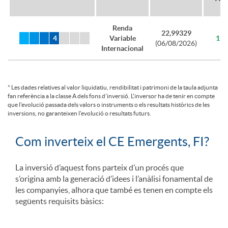
ó
Renda
22,99329
Variable
15,
(06/08/2026)
Internacional
n
d
*
Les dades relatives al valor liquidatiu, rendibilitat i patrimoni de la taula adjunta
fan referència a la classe A dels fons d'inversió. L'inversor ha de tenir en compte
que l'evolució passada dels valors o instruments o els resultats històrics de les
inversions, no garanteixen l'evolució o resultats futurs.
e
Com inverteix el CE Emergents, FI?
t
A
¿
La inversió d’aquest fons parteix d’un procés que
s’origina amb la generació d’idees i l’anàlisi fonamental de
a
p
C
les companyies, alhora que també es tenen en compte els
següents requisits bàsics:
l
l
ó