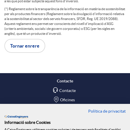
a
a
a les que pot estar subjecte aquest fons d'inversió.
i
r
(*) Reglament sobre la transparència de la informació en matèria de sostenibilitat
per als productes financers (Reglament sobre la divulgació d'informació relativa
c
i
a la sostenibilitat al sector dels serveis financers, SFDR, Reg. UE 2019/2088).
s
Aquest reglament ens permet ser conscients del nivell d’implicació d’ASG
e
(criteris ambientals, socials i de govern corporatiu) o ESG (per les sigles en
i
m
anglès), que té un producte d’inversió.
c
Tornar enrere
z
b
o
e
l
o
n
r
a
Contacte
t
s
f
Contacte
i
Oficines
ó
a
i
Política de privacitat
Troba'ns a
m
Informació sobre Cookies
n
Blog
A Caixa Enginyers utilitzem cookies pròpies i de tercers amb finalitats d'anàlisi