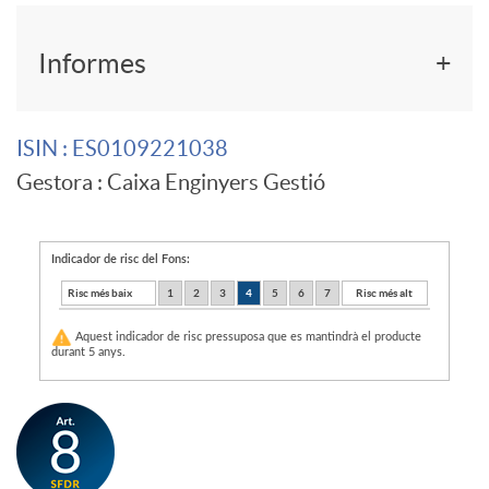
F
r
Informes
o
e
ISIN
: ES0109221038
Gestora
: Caixa Enginyers Gestió
n
m
d
e
Indicador de risc del Fons:
Risc més baix
1
2
3
4
5
6
7
Risc més alt
o
r
Aquest indicador de risc pressuposa que es mantindrà el producte
durant 5 anys.
d
g
e
e