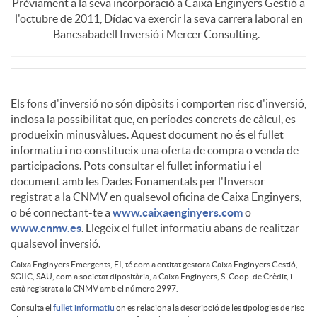
g
Prèviament a la seva incorporació a Caixa Enginyers Gestió a
l'octubre de 2011, Dídac va exercir la seva carrera laboral en
D
s
Bancsabadell Inversió i Mercer Consulting.
a
í
A
D
d
Els fons d'inversió no són dipòsits i comporten risc d'inversió,
d
inclosa la possibilitat que, en períodes concrets de càlcul, es
p
i
o
produeixin minusvàlues. Aquest document no és el fullet
informatiu i no constitueix una oferta de compra o venda de
a
participacions. Pots consultar el fullet informatiu i el
l
s
n
document amb les Dades Fonamentals per l'Inversor
registrat a la CNMV en qualsevol oficina de Caixa Enginyers,
c
o bé connectant-te a
www.caixaenginyers.com
o
i
c
e
www.cnmv.es
. Llegeix el fullet informatiu abans de realitzar
qualsevol inversió.
P
c
l
Caixa Enginyers Emergents, FI, té com a entitat gestora Caixa Enginyers Gestió,
w
SGIIC, SAU, com a societat dipositària, a Caixa Enginyers, S. Coop. de Crèdit, i
D
està registrat a la CNMV amb el número 2997.
é
Consulta el
fullet informatiu
on es relaciona la descripció de les tipologies de risc