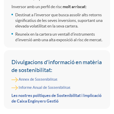
u
Inversor amb un perfil de risc
molt arriscat:
t
i
Destinat a l’inversor que busca assolir alts retorns
significatius de les seves inversions, suportant una
elevada volatilitat en la seva cartera.
e
e
Reuneix en la cartera un ventall d’instruments
d’inversió amb una alta exposició al risc de mercat.
s
n
C
?
Divulgacions d'informació en matèria
v
de sostenibilitat:
o
Annex de Sostenibilitat
a
Informe Anual de Sostenibilitat
n
Les nostres polítiques de Sostenibilitat i Implicació
d
de Caixa Enginyers Gestió
t