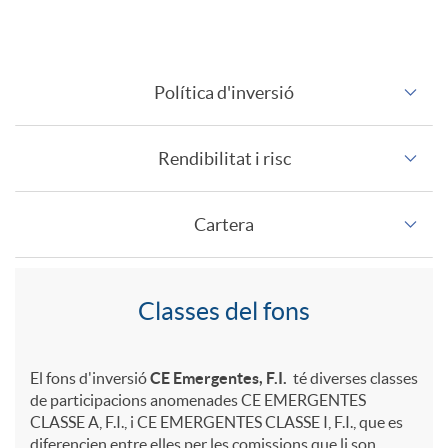
i
F
e
r
Política d'inversió
o
n
i
Rendibilitat i risc
n
i
g
Cartera
d
d
i
o
o
A
C
Classes del fons
d
d
S
p
l
o
El fons d'inversió
CE Emergentes, F.I.
té diverses classes
de participacions anomenades CE EMERGENTES
e
CLASSE A, F.I., i CE EMERGENTES CLASSE I, F.I., que es
o
diferencien entre elles per les comissions que li son