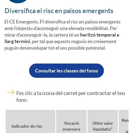
Diversifica el risc en països emergents
i
n
El CE Emergents, FI diversifica el risc en països emergents
amb l’objectiu d’aconseguir una elevada rendibilitat. Per
n
t
mirar d’aconseguir-la, la cartera té un
horitzó temporal a
llarg termini
, per tal que aquests negocis en creixement
puguin desenvolupar tot el seu possible potencial.
v
e
e
s
Consultar les classes del fonss
r
Fes clic a la icona del carret per contractar el teu
fons:
s
Rendib
Vocació
Últim valor
i
Indicador de risc
A
inversora
liquidatiu*
Act