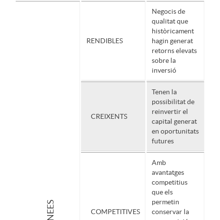
Negocis de
l
i
m
qualitat que
històricament
RENDIBLES
hagin generat
retorns elevats
c
o
e
sobre la
inversió
a
i
Tenen la
possibilitat de
reinvertir el
c
n
CREIXENTS
capital generat
en oportunitats
futures
i
v
Amb
avantatges
o
i
competitius
que els
permetin
IDÒNEES
n
e
COMPETITIVES
conservar la