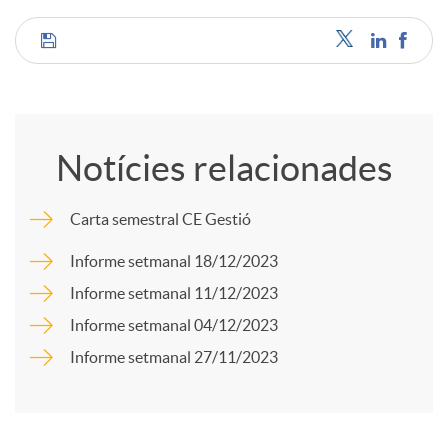
u
C
t
o
Notícies relacionades
s
m
Carta semestral CE Gestió
p
Informe setmanal 18/12/2023
Informe setmanal 11/12/2023
a
Informe setmanal 04/12/2023
Informe setmanal 27/11/2023
r