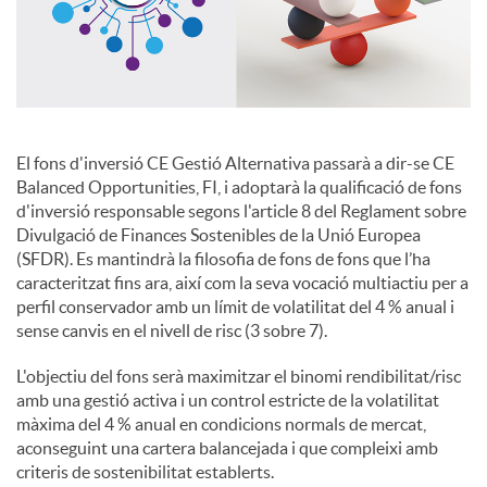
c
o
El fons d'inversió CE Gestió Alternativa passarà a dir-se CE
n
Balanced Opportunities, FI, i adoptarà la qualificació de fons
d'inversió responsable segons l'article 8 del Reglament sobre
Divulgació de Finances Sostenibles de la Unió Europea
t
(SFDR). Es mantindrà la filosofia de fons de fons que l’ha
caracteritzat fins ara, així com la seva vocació multiactiu per a
perfil conservador amb un límit de volatilitat del 4 % anual i
i
sense canvis en el nivell de risc (3 sobre 7).
L'objectiu del fons serà maximitzar el binomi rendibilitat/risc
n
amb una gestió activa i un control estricte de la volatilitat
màxima del 4 % anual en condicions normals de mercat,
aconseguint una cartera balancejada i que compleixi amb
g
criteris de sostenibilitat establerts.