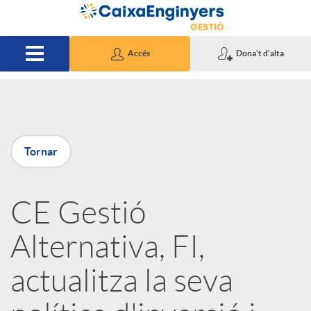
Salta al contingut principal
Accés
Dona't d'alta
P
Tornar
u
CE Gestió
b
Alternativa, FI,
l
actualitza la seva
i