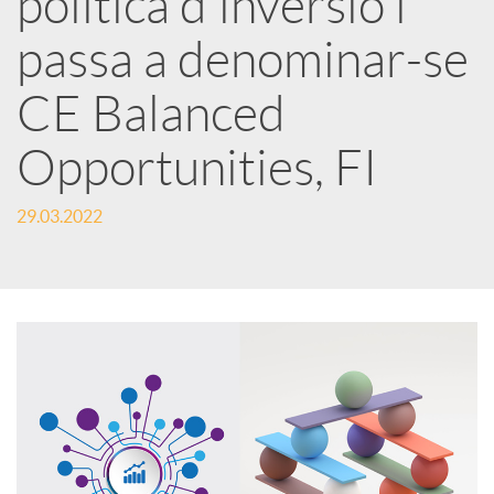
política d'inversió i
passa a denominar-se
c
CE Balanced
a
Opportunities, FI
d
29.03.2022
o
r
d
e