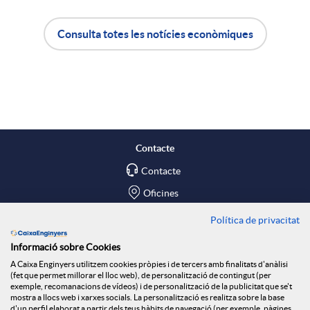
t
Consulta totes les notícies econòmiques
i
A
B
r
p
o
a
l
t
Contacte
X
Contacte
i
ó
Oficines
a
c
n
Política de privacitat
Troba'ns a
Informació sobre Cookies
Blog
r
a
n
A Caixa Enginyers utilitzem cookies pròpies i de tercers amb finalitats d'anàlisi
(fet que permet millorar el lloc web), de personalització de contingut (per
Social Room
exemple, recomanacions de vídeos) i de personalització de la publicitat que se't
mostra a llocs web i xarxes socials. La personalització es realitza sobre la base
d'un perfil elaborat a partir dels teus hàbits de navegació (per exemple, pàgines