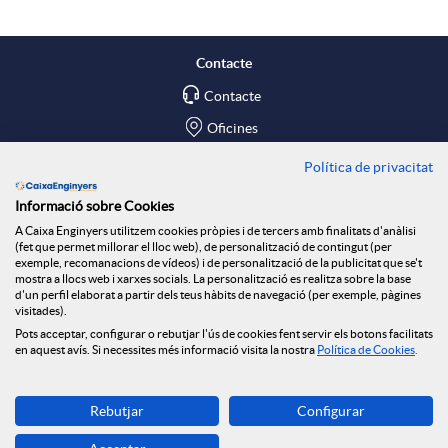
a
l
t
Contacte
r
Contacte
i
ó
Oficines
x
c
n
Política de privacitat
Troba'ns a
Informació sobre Cookies
e
Blog
a
n
A Caixa Enginyers utilitzem cookies pròpies i de tercers amb finalitats d'anàlisi
(fet que permet millorar el lloc web), de personalització de contingut (per
Social Room
exemple, recomanacions de vídeos) i de personalització de la publicitat que se't
mostra a llocs web i xarxes socials. La personalització es realitza sobre la base
s
c
o
d'un perfil elaborat a partir dels teus hàbits de navegació (per exemple, pàgines
Tablón de anuncios
visitades).
Seguretat Online
Pots acceptar, configurar o rebutjar l'ús de cookies fent servir els botons facilitats
S
en aquest avís. Si necessites més informació visita la nostra
Política de Cookies
.
i
t
Descarrega-la ara
o
Rebutjar
Configurar
o
i
Banca MOBILE