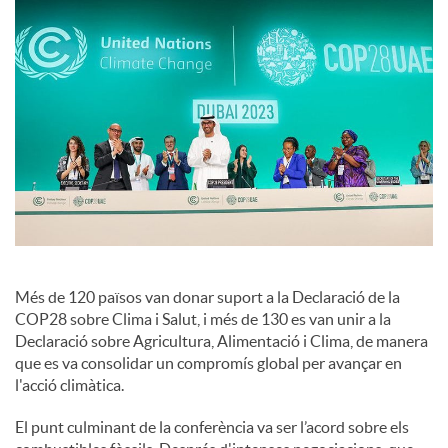
c
o
n
t
Més de 120 països van donar suport a la Declaració de la
i
COP28 sobre Clima i Salut, i més de 130 es van unir a la
Declaració sobre Agricultura, Alimentació i Clima, de manera
n
que es va consolidar un compromís global per avançar en
l'acció climàtica.
g
El punt culminant de la conferència va ser l’acord sobre els