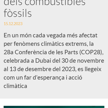
dels combustibles
fòssils
c
15.12.2023
a
En un món cada vegada més afectat
d
per fenòmens climàtics extrems, la
28a Conferència de les Parts (COP28),
o
celebrada a Dubai del 30 de novembre
al 13 de desembre del 2023, es llegeix
r
com un far d'esperança i acció
climàtica
d
e