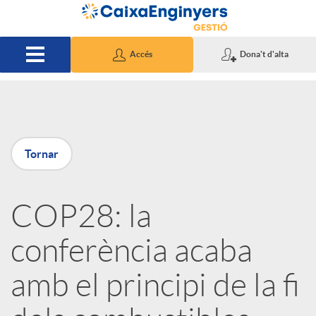
Salta al contingut principal
Accés
Dona't d'alta
P
Tornar
u
COP28: la
b
conferència acaba
l
amb el principi de la fi
i