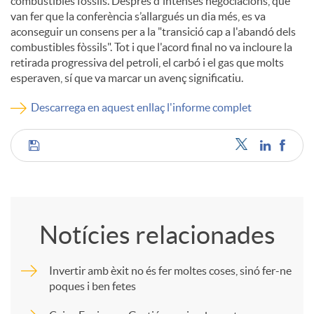
combustibles fòssils. Després d'intenses negociacions, que
van fer que la conferència s’allargués un dia més, es va
u
aconseguir un consens per a la "transició cap a l'abandó dels
combustibles fòssils". Tot i que l'acord final no va incloure la
retirada progressiva del petroli, el carbó i el gas que molts
t
esperaven, sí que va marcar un avenç significatiu.
Descarrega en aquest enllaç l'informe complet
s
C
o
Notícies relacionades
m
Invertir amb èxit no és fer moltes coses, sinó fer-ne
poques i ben fetes
p