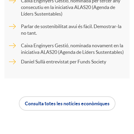
Caixa Enginyers Gestió, nominada per tercer any
consecutiu en la iniciativa ALAS20 (Agenda de
a
Líders Sustentables)
Parlar de sostenibilitat avui és fàcil. Demostrar-la
r
no tant.
Caixa Enginyers Gestió, nominada novament en la
t
iniciativa ALAS20 (Agenda de Líders Sustentables)
Daniel Sullà entrevistat per Funds Society
i
r
Consulta totes les notícies econòmiques
a
A
B
X
p
o