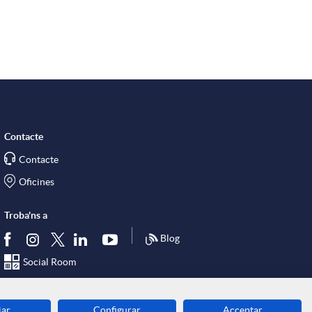
a
r
x
e
Contacte
Contacte
s
Oficines
Troba'ns a
S
Blog
Social Room
o
jar
Configurar
Acceptar