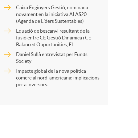
o
a
Caixa Enginyers Gestió, nominada
novament en la iniciativa ALAS20
m
r
(Agenda de Líders Sustentables)
Equació de bescanvi resultant de la
a
fusió entre CE Gestió Dinàmica i CE
t
Balanced Opportunities, FI
Daniel Sullà entrevistat per Funds
Society
Impacte global de la nova política
comercial nord-americana: implicacions
r
per a inversors.
a
X