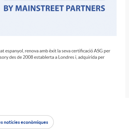
t espanyol, renova amb èxit la seva certificació ASG per
i
ory des de 2008 establerta a Londres i, adquirida per
es notícies econòmiques