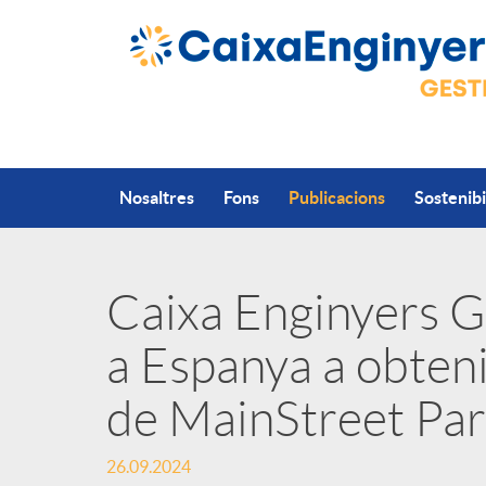
Salta al contingut principal
Nosaltres
Fons
Publicacions
Sostenibi
Caixa Enginyers G
P
a Espanya a obteni
u
de MainStreet Par
b
26.09.2024