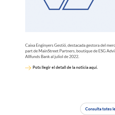
d
e
c
Caixa Enginyers Gestió, destacada gestora del merca
part de MainStreet Partners, boutique de ESG Advis
Allfunds Bank al juliol de 2022.
o
Pots llegir el detall de la notícia aquí.
n
t
i
Consulta totes l