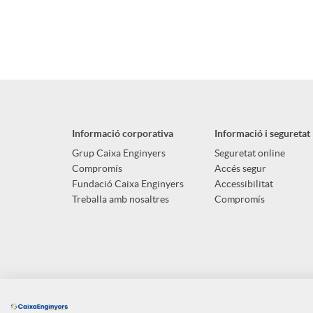
A
B
n
p
o
g
l
t
u
Informació corporativa
Informació i seguretat
i
ó
Grup Caixa Enginyers
Seguretat online
t
Compromís
Accés segur
Fundació Caixa Enginyers
Accessibilitat
c
n
Treballa amb nosaltres
Compromís
s
a
n
c
o