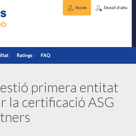
Accés
Dona't d'alta
litat
Ratings
FAQ
estió primera entitat
r la certificació ASG
tners