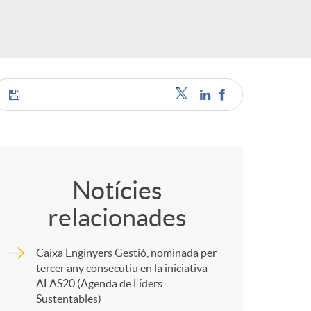
o
r
d
'
C
i
o
Notícies
relacionades
d
m
Caixa Enginyers Gestió, nominada per
i
p
tercer any consecutiu en la iniciativa
ALAS20 (Agenda de Líders
Sustentables)