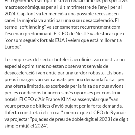
El to general va ser optimista en relació amb les perspectives
macroeconòmiques per a l'últim trimestre de l'any i per al
u
2024. Cap font va fer menció a una possible recessió; en
canvi, la majoria va anticipar una suau desacceleració. El
terme “soft landing” va ser esmentat recurrentment com
t
l'escenari predominant. El CFO de Nestlé va destacar que el
"consum segueix fort als EUA i veiem que està millorant a
Europa".
s
Les empreses del sector hoteler i aerolínies van mostrar un
especial optimisme: no estan observant senyals de
desacceleració i van anticipar una tardor robusta. Els bons
preus i marges van ser causats per una demanda forta i per
una oferta limitada, exacerbada per la falta de nous avions i
per les condicions financeres més rigoroses per construir
hotels. El CFO d’Air France KLM va assenyalar que "van
veure preus de bitllets d'avió pujant per la forta demanda,
l’oferta constreta i el cru car", mentre que el CEO de Ryanair
va projectar "pujades de preu de doble dígit el 2023 i de dígit
simple mitjà el 2024".