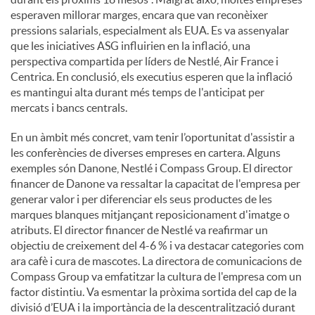
esperaven millorar marges, encara que van reconèixer
pressions salarials, especialment als EUA. Es va assenyalar
que les iniciatives ASG influirien en la inflació, una
perspectiva compartida per líders de Nestlé, Air France i
Centrica. En conclusió, els executius esperen que la inflació
es mantingui alta durant més temps de l'anticipat per
mercats i bancs centrals.
En un àmbit més concret, vam tenir l’oportunitat d'assistir a
les conferències de diverses empreses en cartera. Alguns
exemples són Danone, Nestlé i Compass Group. El director
financer de Danone va ressaltar la capacitat de l'empresa per
generar valor i per diferenciar els seus productes de les
marques blanques mitjançant reposicionament d'imatge o
atributs. El director financer de Nestlé va reafirmar un
objectiu de creixement del 4-6 % i va destacar categories com
ara cafè i cura de mascotes. La directora de comunicacions de
Compass Group va emfatitzar la cultura de l'empresa com un
factor distintiu. Va esmentar la pròxima sortida del cap de la
divisió d’EUA i la importància de la descentralització durant