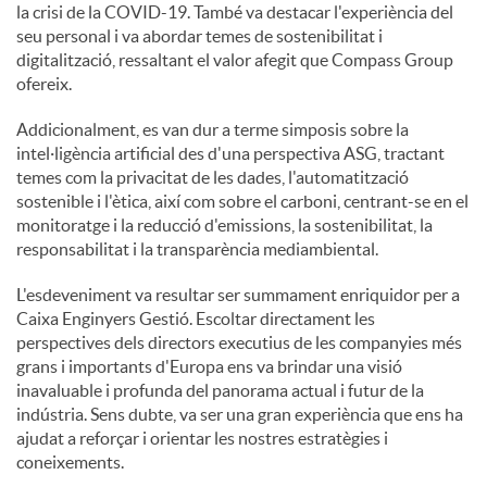
la crisi de la COVID-19. També va destacar l'experiència del
seu personal i va abordar temes de sostenibilitat i
digitalització, ressaltant el valor afegit que Compass Group
ofereix.
Addicionalment, es van dur a terme simposis sobre la
intel·ligència artificial des d'una perspectiva ASG, tractant
temes com la privacitat de les dades, l'automatització
sostenible i l'ètica, així com sobre el carboni, centrant-se en el
monitoratge i la reducció d'emissions, la sostenibilitat, la
responsabilitat i la transparència mediambiental.
L'esdeveniment va resultar ser summament enriquidor per a
Caixa Enginyers Gestió. Escoltar directament les
perspectives dels directors executius de les companyies més
grans i importants d'Europa ens va brindar una visió
inavaluable i profunda del panorama actual i futur de la
indústria. Sens dubte, va ser una gran experiència que ens ha
ajudat a reforçar i orientar les nostres estratègies i
coneixements.