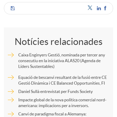
C
o
Notícies relacionades
m
Caixa Enginyers Gestió, nominada per tercer any
consecutiu en la iniciativa ALAS20 (Agenda de
p
Líders Sustentables)
Equació de bescanvi resultant de la fusió entre CE
a
Gestió Dinàmica i CE Balanced Opportunities, FI
Daniel Sullà entrevistat per Funds Society
r
Impacte global de la nova política comercial nord-
americana: implicacions per a inversors.
t
Canvi de paradigma fiscal a Alemanya: