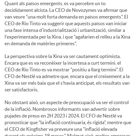
Quant als països emergents, es va percebre un to
decididament alcista. La CEO de Novozymes va afirmar que
van veure "una molt forta demanda en països emergents". El
CEO de Rio Tinto va suggerir que aquests països van iniciar
una fase intensa d'industrialització i urbanització, similar a
l'experimentada per la Xina, i que "agafarien el relleu a la Xina
en demanda de matèries primeres".
La perspectiva sobre la Xina va ser cautament optimista.
Encara que es va reconèixer la incertesa a curt termini, el
CEO de Rio Tinto es va mostrar "positiu a llarg termini". El
CFO de Nestlé va admetre que, encara que el creixement a la
Xina va ser més baix que el s’havia anticipat, els resultats van
ser satisfactoris.
No obstant això, un aspecte de preocupació va ser el control
de la inflació. Nombrosos informants van advertir sobre
pujades de preus en 2H 2023 i 2024. El CFO de Nestlé va
pronosticar que "la inflació continuaria, és rígida", mentre que
el CEO de Kingfisher va preveure una "inflació elevada
durant els pròxims 18 mesos". Malgrat això, moltes empreses