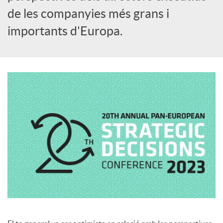
de les companyies més grans i
c
importants d'Europa.
o
n
t
i
n
g