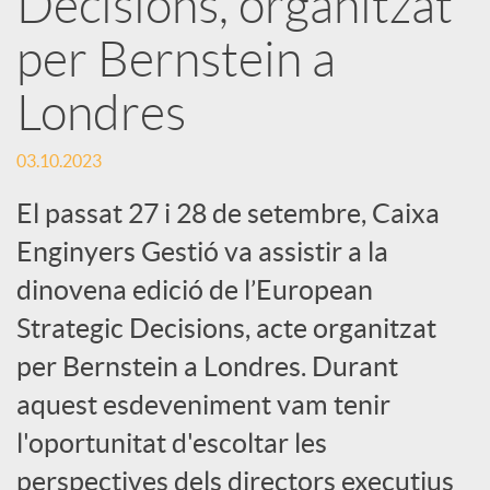
Decisions, organitzat
per Bernstein a
c
Londres
a
03.10.2023
d
El passat 27 i 28 de setembre, Caixa
Enginyers Gestió va assistir a la
o
dinovena edició de l’European
Strategic Decisions, acte organitzat
r
per Bernstein a Londres. Durant
d
aquest esdeveniment vam tenir
l'oportunitat d'escoltar les
e
perspectives dels directors executius