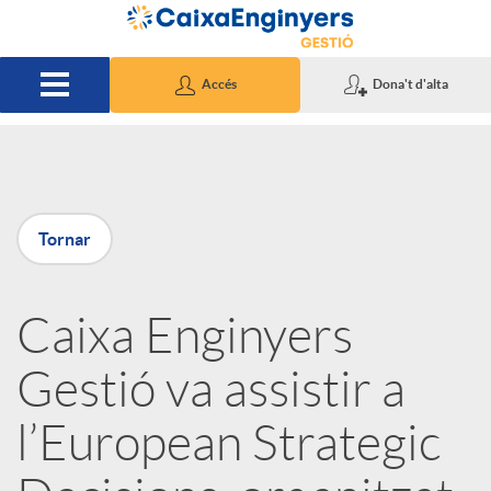
Salta al contingut principal
Accés
Dona't d'alta
P
Tornar
u
Caixa Enginyers
b
Gestió va assistir a
l
l’European Strategic
i