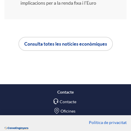
implicacions per a la renda fixa i l'Euro
i
r
Consulta totes les notícies econòmiques
A
B
a
p
o
X
l
t
a
Contacte
Contacte
i
ó
r
Oficines
c
n
Política de privacitat
x
Troba'ns a