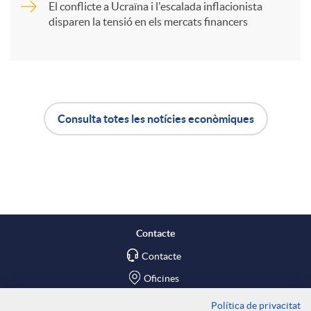
El conflicte a Ucraïna i l'escalada inflacionista
r
disparen la tensió en els mercats financers
u
t
t
i
s
Consulta totes les notícies econòmiques
A
B
r
p
o
a
l
t
Contacte
X
Contacte
i
ó
Oficines
a
Política de privacitat