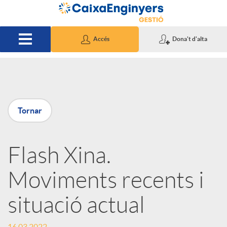
Salta al contingut principal
Accés
Dona't d'alta
P
Tornar
u
Flash Xina.
b
Moviments recents i
l
situació actual
i