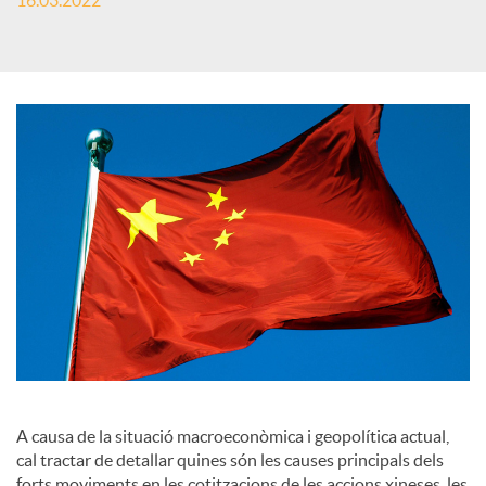
16.03.2022
c
a
d
o
r
d
A causa de la situació macroeconòmica i geopolítica actual,
cal tractar de detallar quines són les causes principals dels
e
forts moviments en les cotitzacions de les accions xineses, les