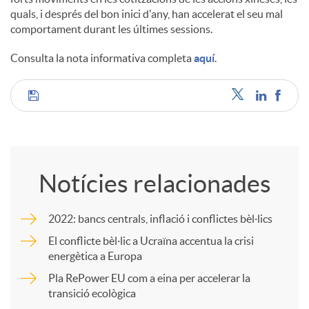
quals, i després del bon inici d'any, han accelerat el seu mal
comportament durant les últimes sessions.
c
Consulta la nota informativa completa
aquí
.
o
C
n
o
t
Notícies relacionades
m
i
2022: bancs centrals, inflació i conflictes bèl·lics
p
El conflicte bèl·lic a Ucraïna accentua la crisi
n
energètica a Europa
Pla RePower EU com a eina per accelerar la
a
transició ecològica
g