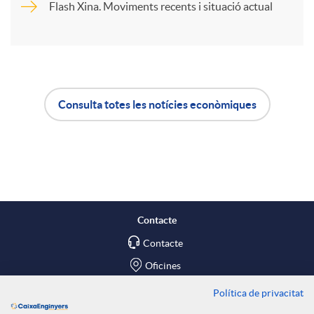
Flash Xina. Moviments recents i situació actual
r
u
t
t
Consulta totes les notícies econòmiques
i
A
B
s
r
p
o
a
l
t
Contacte
X
Contacte
i
ó
Oficines
a
c
n
Política de privacitat
Troba'ns a