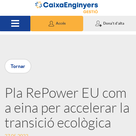
Salta al contingut principal
Accés
Dona't d'alta
P
Tornar
u
Pla RePower EU com
b
a eina per accelerar la
l
transició ecològica
i