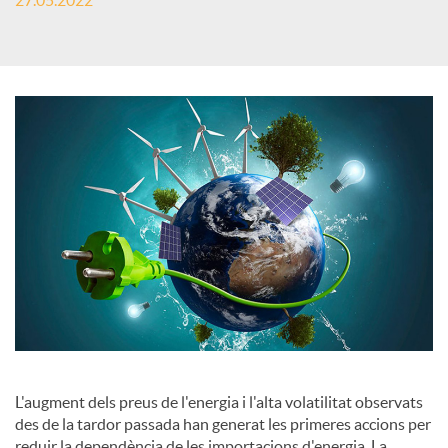
27.05.2022
c
a
d
o
r
d
L'augment dels preus de l'energia i l'alta volatilitat observats
des de la tardor passada han generat les primeres accions per
e
reduir la dependència de les importacions d'energia. La