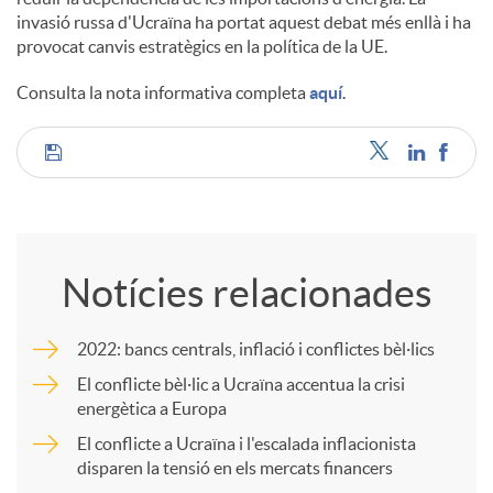
invasió russa d'Ucraïna ha portat aquest debat més enllà i ha
provocat canvis estratègics en la política de la UE.
c
Consulta la nota informativa completa
aquí
.
o
C
n
o
t
Notícies relacionades
m
i
2022: bancs centrals, inflació i conflictes bèl·lics
p
El conflicte bèl·lic a Ucraïna accentua la crisi
n
energètica a Europa
El conflicte a Ucraïna i l'escalada inflacionista
a
disparen la tensió en els mercats financers
g