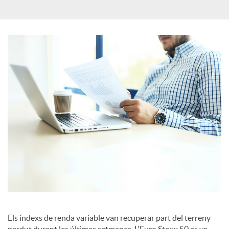
c
a
d
o
r
d
e
Els índexs de renda variable van recuperar part del terreny