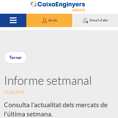
Salta al contingut principal
Accés
Dona't d'alta
P
Tornar
u
Informe setmanal
b
11.06.2019
l
Consulta l'actualitat dels mercats de
i
l'última setmana.