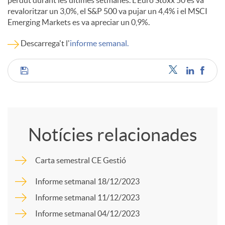
perdut durant les últimes setmanes. L'Euro Stoxx 50 es va
revaloritzar un 3,0%, el S&P 500 va pujar un 4,4% i el MSCI
c
Emerging Markets es va apreciar un 0,9%.
Descarrega't l'
informe semanal.
o
C
n
o
t
Notícies relacionades
m
i
Carta semestral CE Gestió
p
Informe setmanal 18/12/2023
n
Informe setmanal 11/12/2023
a
Informe setmanal 04/12/2023
g