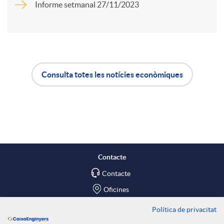
Informe setmanal 27/11/2023
r
u
t
t
Consulta totes les notícies econòmiques
i
A
B
s
r
p
o
a
l
t
Contacte
X
Contacte
i
ó
Oficines
a
c
n
Política de privacitat
Troba'ns a