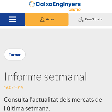
Salta al contingut principal
Accés
Dona't d'alta
P
Tornar
u
Informe setmanal
b
16.07.2019
l
Consulta l'actualitat dels mercats de
i
l'última setmana.