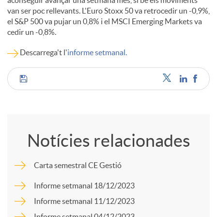
aconseguir avançar una setmana més, si bé els moviments
van ser poc rellevants. L'Euro Stoxx 50 va retrocedir un -0,9%,
c
el S&P 500 va pujar un 0,8% i el MSCI Emerging Markets va
cedir un -0,8%.
o
Descarrega't l'
informe setmanal.
n
C
t
o
Notícies relacionades
i
m
Carta semestral CE Gestió
n
p
Informe setmanal 18/12/2023
Informe setmanal 11/12/2023
g
a
Informe setmanal 04/12/2023