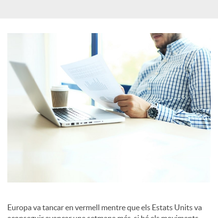
c
a
d
o
r
d
e
Europa va tancar en vermell mentre que els Estats Units va