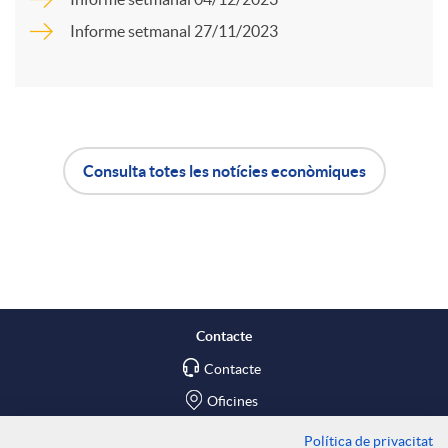
Informe setmanal 27/11/2023
u
r
t
t
s
Consulta totes les notícies econòmiques
i
A
B
r
p
o
a
l
t
Contacte
X
Contacte
i
ó
Oficines
a
Política de privacitat