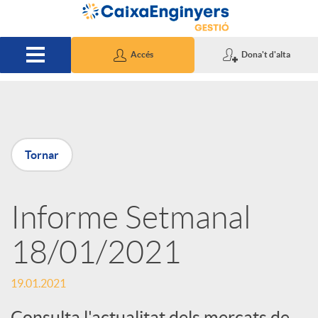
Salta al contingut principal
Accés
Dona't d'alta
P
Tornar
u
Informe Setmanal
b
18/01/2021
l
19.01.2021
i
Consulta l'actualitat dels mercats de