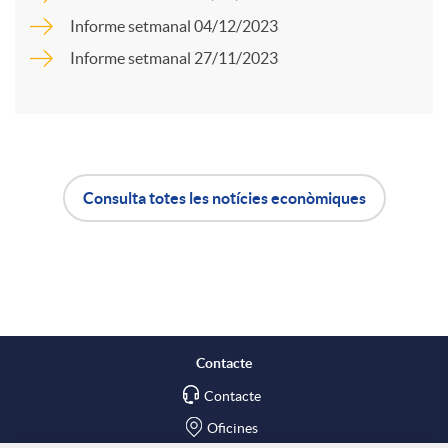
a
Informe setmanal 04/12/2023
u
Informe setmanal 27/11/2023
r
t
t
s
Consulta totes les notícies econòmiques
i
A
B
r
p
o
a
l
t
Contacte
X
Contacte
i
ó
Oficines