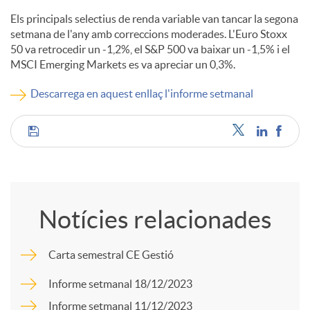
Els principals selectius de renda variable van tancar la segona
c
setmana de l'any amb correccions moderades. L'Euro Stoxx
50 va retrocedir un -1,2%, el S&P 500 va baixar un -1,5% i el
MSCI Emerging Markets es va apreciar un 0,3%.
o
Descarrega en aquest enllaç l'informe setmanal
n
C
t
o
i
Notícies relacionades
m
n
Carta semestral CE Gestió
p
Informe setmanal 18/12/2023
g
Informe setmanal 11/12/2023