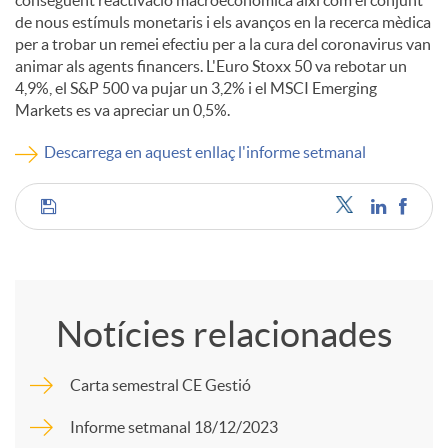
consegüent reactivació macroeconòmica així com el conjunt
de nous estímuls monetaris i els avanços en la recerca mèdica
c
per a trobar un remei efectiu per a la cura del coronavirus van
animar als agents financers. L'Euro Stoxx 50 va rebotar un
4,9%, el S&P 500 va pujar un 3,2% i el MSCI Emerging
o
Markets es va apreciar un 0,5%.
Descarrega en aquest enllaç l'informe setmanal
n
C
t
o
i
Notícies relacionades
m
n
Carta semestral CE Gestió
p
g
Informe setmanal 18/12/2023