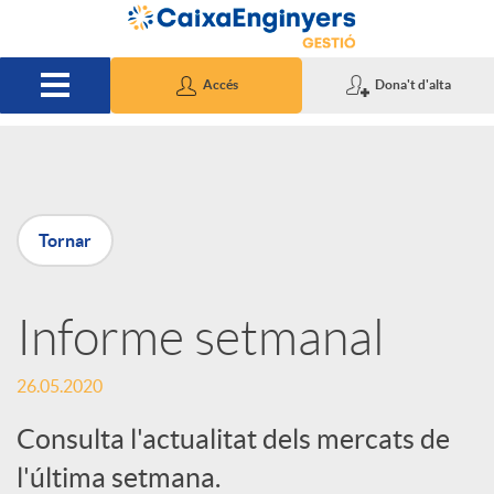
Salta al contingut principal
Accés
Dona't d'alta
P
Tornar
u
Informe setmanal
b
26.05.2020
l
Consulta l'actualitat dels mercats de
i
l'última setmana.