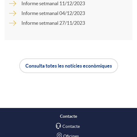
Informe setmanal 11/12/2023
a
u
Informe setmanal 04/12/2023
Informe setmanal 27/11/2023
r
t
t
s
Consulta totes les notícies econòmiques
i
A
B
r
p
o
a
l
t
Contacte
X
Contacte
i
ó
Oficines