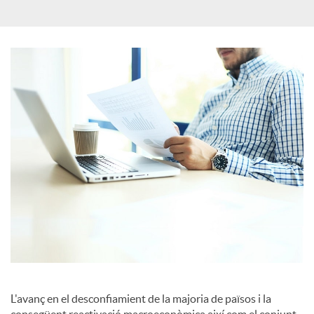
c
a
d
o
r
d
e
L'avanç en el desconfiamient de la majoria de països i la