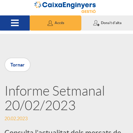
Salta al contingut principal
Accés
Dona't d'alta
P
Tornar
u
Informe Setmanal
b
20/02/2023
l
20.02.2023
i
Consulta l'actualitat dels mercats de