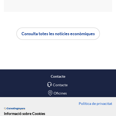
r
u
t
t
Consulta totes les notícies econòmiques
i
A
B
s
r
p
o
a
l
t
Contacte
X
Contacte
i
ó
Oficines
a
c
n
Política de privacitat
Troba'ns a
Informació sobre Cookies