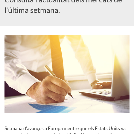
l'última setmana.
c
a
d
o
r
d
e
Setmana d'avanços a Europa mentre que els Estats Units va