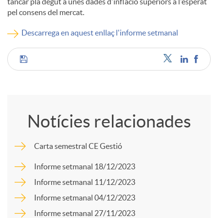
tancar pla degut a unes dades d'inflació superiors a l'esperat
pel consens del mercat.
c
Descarrega en aquest enllaç l'informe setmanal
o
C
n
o
t
Notícies relacionades
m
i
Carta semestral CE Gestió
p
Informe setmanal 18/12/2023
n
Informe setmanal 11/12/2023
a
Informe setmanal 04/12/2023
g
Informe setmanal 27/11/2023