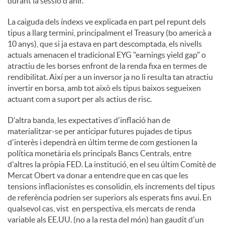
durant la sessió d'ahir.
c
La caiguda dels índexs ve explicada en part pel repunt dels
tipus a llarg termini, principalment el Treasury (bo americà a
10 anys), que si ja estava en part descomptada, els nivells
o
actuals amenacen el tradicional EYG "earnings yield gap" o
atractiu de les borses enfront de la renda fixa en termes de
rendibilitat. Així per a un inversor ja no li resulta tan atractiu
n
invertir en borsa, amb tot això els tipus baixos segueixen
actuant com a suport per als actius de risc.
t
D'altra banda, les expectatives d'inflació han de
materialitzar-se per anticipar futures pujades de tipus
d'interès i dependrà en últim terme de com gestionen la
i
política monetària els principals Bancs Centrals, entre
d'altres la pròpia FED. La institució, en el seu últim Comitè de
Mercat Obert va donar a entendre que en cas que les
n
tensions inflacionistes es consolidin, els increments del tipus
de referència podrien ser superiors als esperats fins avui. En
qualsevol cas, vist en perspectiva, els mercats de renda
g
variable als EE.UU. (no a la resta del món) han gaudit d'un