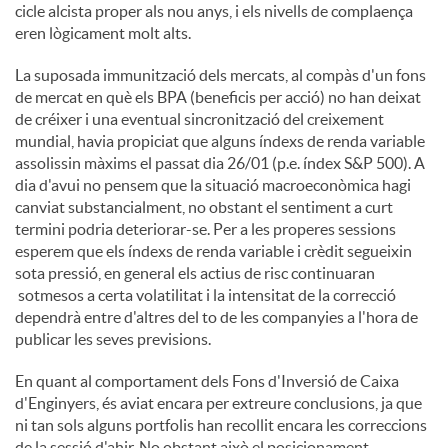
cicle alcista proper als nou anys, i els nivells de complaença
eren lògicament molt alts.
u
La suposada immunització dels mercats, al compàs d'un fons
de mercat en què els BPA (beneficis per acció) no han deixat
t
de créixer i una eventual sincronització del creixement
mundial, havia propiciat que alguns índexs de renda variable
assolissin màxims el passat dia 26/01 (p.e. índex S&P 500). A
s
dia d'avui no pensem que la situació macroeconòmica hagi
canviat substancialment, no obstant el sentiment a curt
termini podria deteriorar-se. Per a les properes sessions
esperem que els índexs de renda variable i crèdit segueixin
sota pressió, en general els actius de risc continuaran
sotmesos a certa volatilitat i la intensitat de la correcció
dependrà entre d'altres del to de les companyies a l'hora de
publicar les seves previsions.
En quant al comportament dels Fons d'Inversió de Caixa
d'Enginyers, és aviat encara per extreure conclusions, ja que
ni tan sols alguns portfolis han recollit encara les correccions
de la sessió d'ahir. No obstant això el posicionament