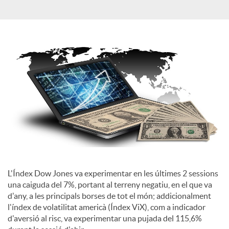
c
a
d
o
r
L'Índex Dow Jones va experimentar en les últimes 2 sessions
una caiguda del 7%, portant al terreny negatiu, en el que va
d
d'any, a les principals borses de tot el món; addicionalment
l'índex de volatilitat americà (Índex ViX), com a indicador
e
d'aversió al risc, va experimentar una pujada del 115,6%