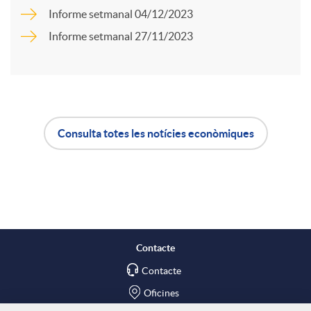
a
Informe setmanal 04/12/2023
Informe setmanal 27/11/2023
r
t
Consulta totes les notícies econòmiques
i
A
B
r
p
o
a
l
t
Contacte
X
Contacte
i
ó
Oficines