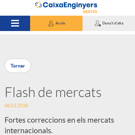
Salta al contingut principal
Accés
Dona't d'alta
P
Tornar
u
Flash de mercats
b
06.02.2018
l
Fortes correccions en els mercats
i
internacionals.