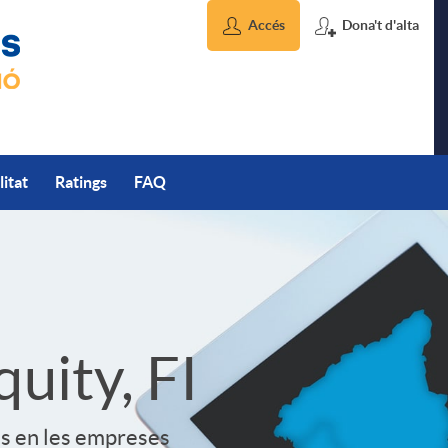
Accés
Dona't d'alta
litat
Ratings
FAQ
uity, FI
cus en les empreses