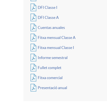
n
i
DFI Classe I
DFI Classe A
d
a
Cuentas anuales
o
Fitxa mensual Classe A
n
Fitxa mensual Classe I
d
E
Informe semestral
Fullet complet
e
q
Fitxa comercial
i
u
Presentació anual
n
i