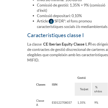
?
c
e
Comissió de gestió: 1,35% + 9% (comissió
s
d'èxit)
Comissió depositari: 0,10%
A
a
s
Article
SFDR*: el fons promou
i
característiques socials i/o mediambientals
r
c
I
Característiques classe I
ó
La classe
CE Iberian Equity
Classe I, FI
es dirigei
r
i
b
de contractes de gestió discrecional de carteres a
elegibles que compleixin amb les característiques
n
MIFID.
i
o
e
d
e
Gestió
n
r
Classes
ISIN
e
%
%s/pat
s/rdos
s
s
i
Classe
t
ES0122708037
1,35%
9%
A