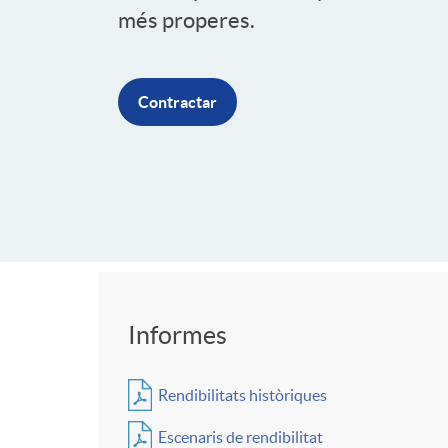
més properes.
d
e
Contractar
r
I
b
Informes
F
e
Rendibilitats històriques
o
r
Escenaris de rendibilitat