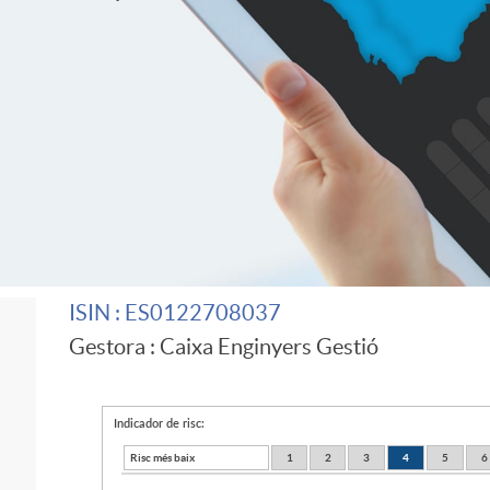
ISIN
: ES0122708037
Gestora
: Caixa Enginyers Gestió
Indicador de risc:
Risc més baix
1
2
3
4
5
6