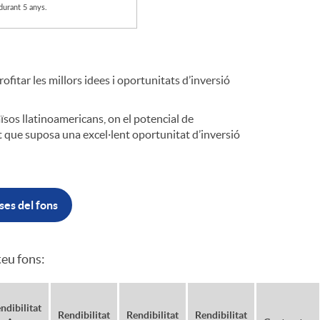
o
durant 5 anys.
m
ofitar les millors idees i oportunitats d’inversió
a
ïsos llatinoamericans, on el potencial de
t que suposa una excel·lent oportunitat d’inversió
ses del fons
teu fons:
ndibilitat
Rendibilitat
Rendibilitat
Rendibilitat