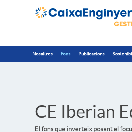
Salta al contingut principal
Nosaltres
Fons
Publicacions
Sostenibi
S
l
CE Iberian Eq
i
El fons que inverteix posant el fo