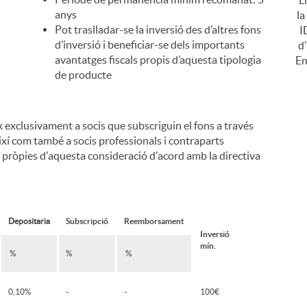
I
anys
la
Pot traslladar-se la inversió des d’altres fons
I
d’inversió i beneficiar-se dels importants
d
avantatges fiscals propis d’aquesta tipologia
En
de producte
x exclusivament a socis que subscriguin el fons a través
í
ixí com també a socis professionals i contraparts
 pròpies d'aquesta consideració d'acord amb la directiva
i
Depositaria
Subscripció
Reemborsament
Inversió
mín.
%
%
%
0,10%
-
-
100€