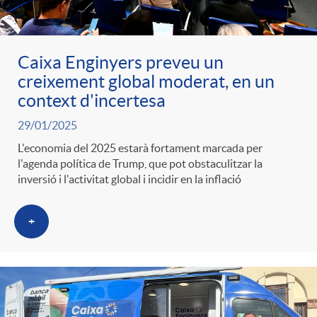
ó
t
l
r
p
e
Caixa Enginyers preveu un
i
a
creixement global moderat, en un
context d'incertesa
e
n
c
S
29/01/2025
r
i
L'economia del 2025 estarà fortament marcada per
a
l'agenda política de Trump, que pot obstaculitzar la
a
inversió i l'activitat global i incidir en la inflació
c
d
d
l
+
a
o
o
a
t
A
r
d