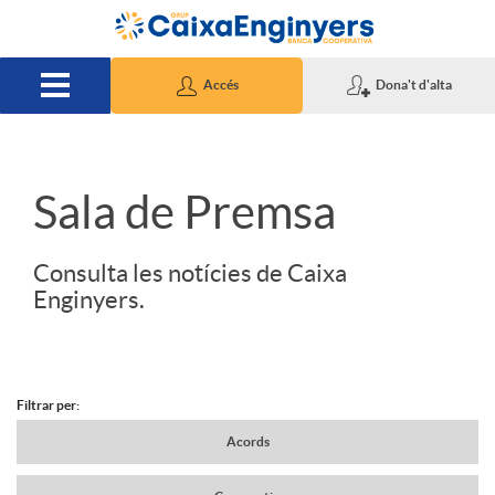
Salta al contingut principal
Accés
Dona't d'alta
S
Sala de Premsa
l
Consulta les notícies de Caixa
Enginyers.
i
d
Filtrar per:
N
Acords
e