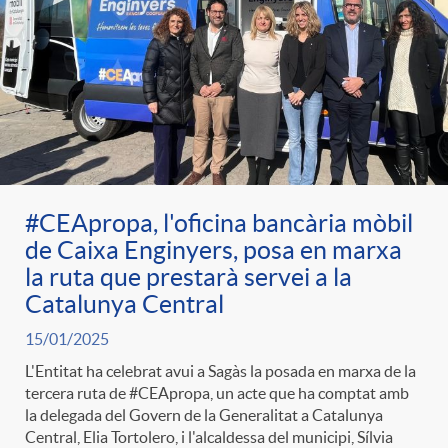
e
n
d
e
g
c
e
p
o
l
c
r
r
a
o
#CEApropa, l'oficina bancària mòbil
e
de Caixa Enginyers, posa en marxa
i
F
la ruta que prestarà servei a la
n
n
Catalunya Central
e
i
15/01/2025
t
s
L'Entitat ha celebrat avui a Sagàs la posada en marxa de la
tercera ruta de #CEApropa, un acte que ha comptat amb
s
l
i
la delegada del Govern de la Generalitat a Catalunya
a
Central, Elia Tortolero, i l'alcaldessa del municipi, Sílvia