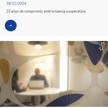
g
18/12/2024
22 anys de compromís amb la banca cooperativa
o
+
r
i
a
s