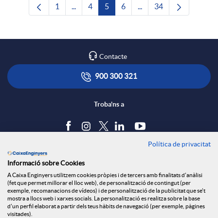
1
...
4
5
6
...
34
Pàgina
Pàgines intermèdies Utilitzeu TAB per nave
Pàgina
Pàgina
Pàgina
Pàgines intermèdies Uti
Pàgina
Contacte
900 300 321
Troba'ns a
Política de privacitat
Blog
Informació sobre Cookies
Tauler d'anuncis
A Caixa Enginyers utilitzem cookies pròpies i de tercers amb finalitats d'anàlisi
Política de cookies
(fet que permet millorar el lloc web), de personalització de contingut (per
Avís legal
exemple, recomanacions de vídeos) i de personalització de la publicitat que se't
mostra a llocs web i xarxes socials. La personalització es realitza sobre la base
Seguretat Online
d'un perfil elaborat a partir dels teus hàbits de navegació (per exemple, pàgines
Privacitat
visitades).