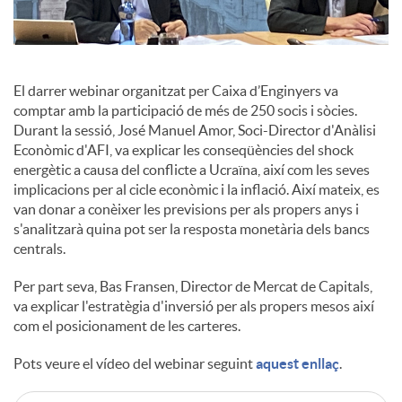
c
El darrer webinar organitzat per Caixa d’Enginyers va
o
comptar amb la participació de més de 250 socis i sòcies.
Durant la sessió, José Manuel Amor, Soci-Director d'Anàlisi
Econòmic d'AFI, va explicar les conseqüències del shock
n
energètic a causa del conflicte a Ucraïna, així com les seves
implicacions per al cicle econòmic i la inflació. Així mateix, es
van donar a conèixer les previsions per als propers anys i
t
s'analitzarà quina pot ser la resposta monetària dels bancs
centrals.
i
Per part seva, Bas Fransen, Director de Mercat de Capitals,
va explicar l'estratègia d'inversió per als propers mesos així
n
com el posicionament de les carteres.
Pots veure el vídeo del webinar seguint
aquest enllaç
.
g