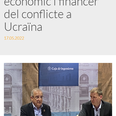
econòmic i financer
del conflicte a
c
Ucraïna
a
17.05.2022
d
o
r
d
e