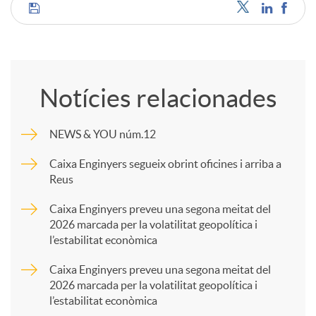
C
u
o
t
Notícies relacionades
m
s
NEWS & YOU núm.12
p
Caixa Enginyers segueix obrint oficines i arriba a
Reus
a
Caixa Enginyers preveu una segona meitat del
2026 marcada per la volatilitat geopolítica i
l’estabilitat econòmica
r
Caixa Enginyers preveu una segona meitat del
2026 marcada per la volatilitat geopolítica i
t
l’estabilitat econòmica