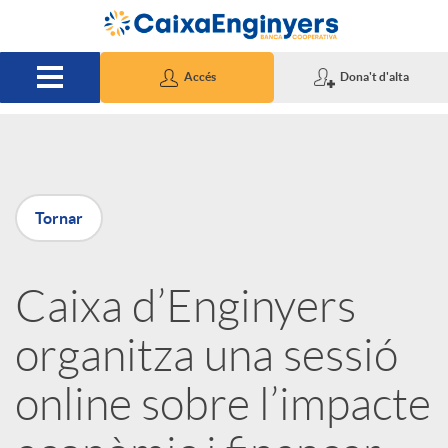
Salta al contingut principal
Accés
Dona't d'alta
P
Tornar
u
Caixa d’Enginyers
b
organitza una sessió
l
online sobre l’impacte
i