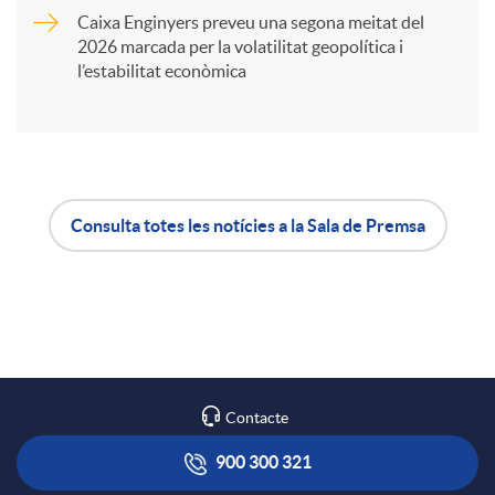
Caixa Enginyers preveu una segona meitat del
i
2026 marcada per la volatilitat geopolítica i
l’estabilitat econòmica
r
a
Consulta totes les notícies a la Sala de Premsa
X
A
B
a
p
o
r
l
t
Contacte
x
i
ó
900 300 321