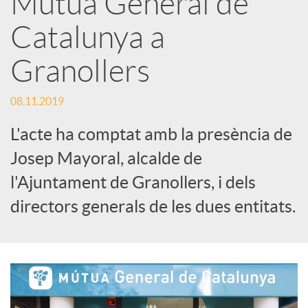
Mútua General de
Catalunya a
c
Granollers
a
08.11.2019
d
L'acte ha comptat amb la presència de
Josep Mayoral, alcalde de
o
l'Ajuntament de Granollers, i dels
directors generals de les dues entitats.
r
d
e