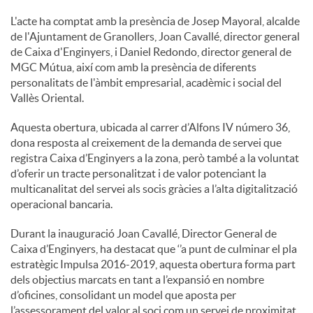
L'acte ha comptat amb la presència de Josep Mayoral, alcalde
u
de l'Ajuntament de Granollers, Joan Cavallé, director general
de Caixa d'Enginyers, i Daniel Redondo, director general de
MGC Mútua, així com amb la presència de diferents
t
personalitats de l'àmbit empresarial, acadèmic i social del
Vallès Oriental.
s
Aquesta obertura, ubicada al carrer d’Alfons IV número 36,
dona resposta al creixement de la demanda de servei que
registra Caixa d’Enginyers a la zona, però també a la voluntat
d’oferir un tracte personalitzat i de valor potenciant la
multicanalitat del servei als socis gràcies a l’alta digitalització
operacional bancaria.
Durant la inauguració Joan Cavallé, Director General de
Caixa d’Enginyers, ha destacat que ‘’a punt de culminar el pla
estratègic Impulsa 2016-2019, aquesta obertura forma part
dels objectius marcats en tant a l’expansió en nombre
d’oficines, consolidant un model que aposta per
l’assessorament del valor al soci com un servei de proximitat