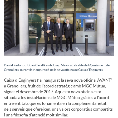
c
o
n
t
Daniel Redondo i Joan Cavallé amb Josep Mayoral, alcalde de l’Ajuntament de
Granollers, durant la inauguració de la nova oficina de Caixa d’Enginyers.
i
Caixa d'Enginyers ha inaugurat la seva nova oficina 'AVANT'
a Granollers, fruit de l'acord estratègic amb MGC Mútua,
signat el desembre de 2017. Aquesta nova oficina està
n
situada a les instal·lacions de MGC Mútua gràcies a l'acord
entre entitats que es fonamenta en la complementarietat
dels serveis que ofereixen, uns valors corporatius compartits
g
i una filosofia d'atenció molt similar.