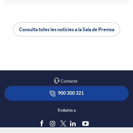
a
Consulta totes les notícies a la Sala de Premsa
X
A
B
a
p
o
r
l
t
Contacte
x
i
ó
900 300 321
e
c
n
Troba'ns a
s
a
s