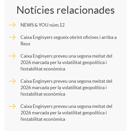
Notícies relacionades
m
NEWS & YOU núm.12
p
Caixa Enginyers segueix obrint oficines i arriba a
Reus
a
Caixa Enginyers preveu una segona meitat del
2026 marcada per la volatilitat geopolítica i
l’estabilitat econòmica
r
Caixa Enginyers preveu una segona meitat del
2026 marcada per la volatilitat geopolítica i
t
l’estabilitat econòmica
Caixa Enginyers preveu una segona meitat del
i
2026 marcada per la volatilitat geopolítica i
l’estabilitat econòmica
r