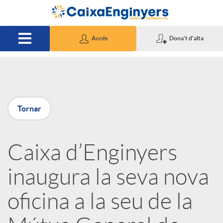
Salta al contingut principal
Accés
Dona't d'alta
P
Tornar
u
Caixa d’Enginyers
b
inaugura la seva nova
l
oficina a la seu de la
i