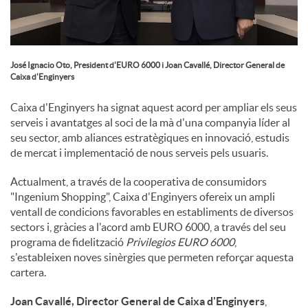
u
José Ignacio Oto, President d'EURO 6000 i Joan Cavallé, Director General de
t
Caixa d'Enginyers
Caixa d'Enginyers ha signat aquest acord per ampliar els seus
s
serveis i avantatges al soci de la mà d'una companyia líder al
seu sector, amb aliances estratègiques en innovació, estudis
de mercat i implementació de nous serveis pels usuaris.
Actualment, a través de la cooperativa de consumidors
"Ingenium Shopping", Caixa d'Enginyers ofereix un ampli
ventall de condicions favorables en establiments de diversos
sectors i, gràcies a l'acord amb EURO 6000, a través del seu
programa de fidelització
Privilegios EURO 6000
,
s'estableixen noves sinèrgies que permeten reforçar aquesta
cartera.
Joan Cavallé, Director General de Caixa d'Enginyers
,