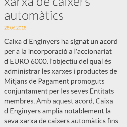
xarxa de caixers
automàtics
c
28.06.2018
a
Caixa d'Enginyers ha signat un acord
d
per a la incorporació a l'accionariat
d'EURO 6000, l'objectiu del qual és
o
administrar les xarxes i productes de
Mitjans de Pagament promoguts
r
conjuntament per les seves Entitats
membres. Amb aquest acord, Caixa
d
d'Enginyers amplia notablement la
seva xarxa de caixers automàtics fins
e