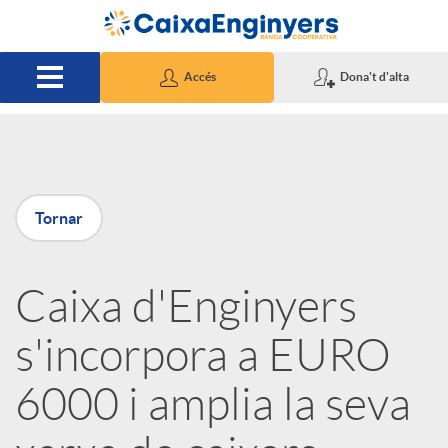
Salta al contingut principal
Accés
Dona't d'alta
P
Tornar
u
Caixa d'Enginyers
b
s'incorpora a EURO
l
6000 i amplia la seva
i