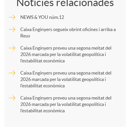
Notícies relacionades
m
NEWS & YOU núm.12
p
Caixa Enginyers segueix obrint oficines i arriba a
Reus
a
Caixa Enginyers preveu una segona meitat del
2026 marcada per la volatilitat geopolítica i
l’estabilitat econòmica
r
Caixa Enginyers preveu una segona meitat del
2026 marcada per la volatilitat geopolítica i
t
l’estabilitat econòmica
Caixa Enginyers preveu una segona meitat del
i
2026 marcada per la volatilitat geopolítica i
l’estabilitat econòmica
r