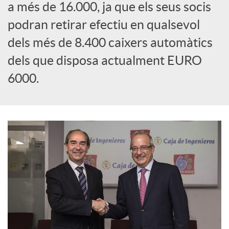
a més de 16.000, ja que els seus socis
c
podran retirar efectiu en qualsevol
dels més de 8.400 caixers automàtics
o
dels que disposa actualment EURO
6000.
n
t
i
n
g