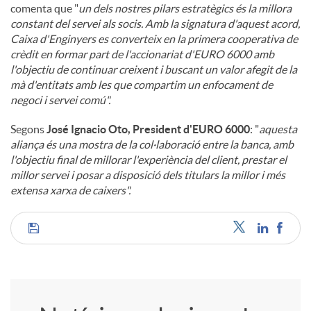
comenta que "
un dels nostres pilars estratègics és la millora
constant del servei als socis. Amb la signatura d'aquest acord,
Caixa d'Enginyers es converteix en la primera cooperativa de
crèdit en formar part de l'accionariat d'EURO 6000 amb
l'objectiu de continuar creixent i buscant un valor afegit de la
mà d'entitats amb les que compartim un enfocament de
negoci i servei comú".
Segons
José Ignacio Oto, President d'EURO 6000
: "
aquesta
aliança és una mostra de la col·laboració entre la banca, amb
l'objectiu final de millorar l'experiència del client, prestar el
millor servei i posar a disposició dels titulars la millor i més
extensa xarxa de caixers".
C
o