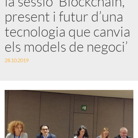
la sessió ‘Blockchain,
present i futur d’una
c
tecnologia que canvia
a
els models de negoci’
d
28.10.2019
o
r
d
e