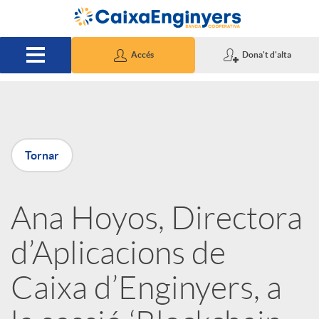
Salta al contingut principal
Accés
Dona't d'alta
P
Tornar
u
Ana Hoyos, Directora
b
d’Aplicacions de
l
Caixa d’Enginyers, a
i