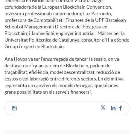
referència en Blockchain, com son Victoria Gago,
cofundadora de la European Blockchain Convention,
u
inversora professional i emprenedora; Luz Parrondo,
professora de Comptabilitat i Finances de la UPF Barceloan
School of Management i Directora del Postgrau en
t
Blockchain; i Jaume Solé, enginyer industrial i Màster per la
Universitat Politècnica de Catalunya, consultor d’IT a eSonde
Group i expert en Blockchain.
s
Ana Hoyos va ser l’encarregada de tancar la sessió, on va
destacar que “quan parlem de Blockchain, parlem de
traçabilitat, eficiència, model descentralitzat, reducció de
costos o col·laboració entre diferents sectors. En definitiva,
representa un canvi en els models de negoci que té unes
grans possibilitats en els serveis financers”.
C