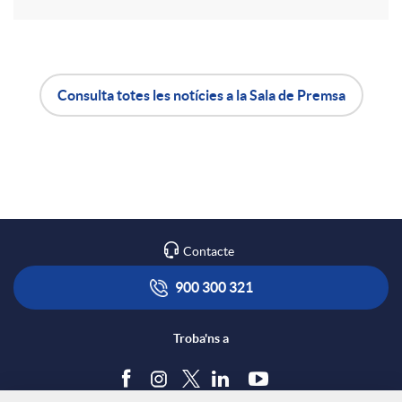
r
a
Consulta totes les notícies a la Sala de Premsa
X
A
B
a
p
o
r
l
t
Contacte
x
i
ó
900 300 321
e
c
n
Troba'ns a