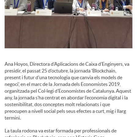
c
o
n
Ana Hoyos, Directora d’Aplicacions de Caixa d’Enginyers, va
presidir, el passat 25 d’octubre, la jornada ‘Blockchain,
t
present i futur d’una tecnologia que canvia els models de
negoci’, en el marc de la Jornada dels Economistes 2019,
organitzada pel Col·legi d’Economistes de Catalunya. Aquest
i
any, la jornada s’ha centrat en abordar l’economia digital i la
sostenibilitat, dos conceptes molt relacionats i que
n
preocupen a nivell social pels seus efectes a curt, mig i llarg
termini.
g
La taula rodona va estar formada per professionals de