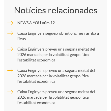
o
Notícies relacionades
m
NEWS & YOU núm.12
p
Caixa Enginyers segueix obrint oficines i arriba a
Reus
a
Caixa Enginyers preveu una segona meitat del
2026 marcada per la volatilitat geopolítica i
l’estabilitat econòmica
r
Caixa Enginyers preveu una segona meitat del
2026 marcada per la volatilitat geopolítica i
t
l’estabilitat econòmica
Caixa Enginyers preveu una segona meitat del
i
2026 marcada per la volatilitat geopolítica i
l’estabilitat econòmica